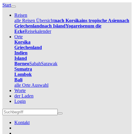
Start
Reisen
alle Reisen Übersicht
nach Korsika
ins tropische Asien
nach
Griechenland
nach Island
Yogareisen
um die
Ecke
Reisekalender
Orte
Korsika
Griechenland
Indien
Island
Borneo
Sabah
Sarawak
Sumatra
Lombok
Bali
alle Orte Auswahl
Worte
der Laden
Login
Kontakt