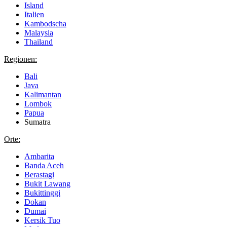
Island
Italien
Kambodscha
Malaysia
Thailand
Regionen:
Bali
Java
Kalimantan
Lombok
Papua
Sumatra
Orte:
Ambarita
Banda Aceh
Berastagi
Bukit Lawang
Bukittinggi
Dokan
Dumai
Kersik Tuo