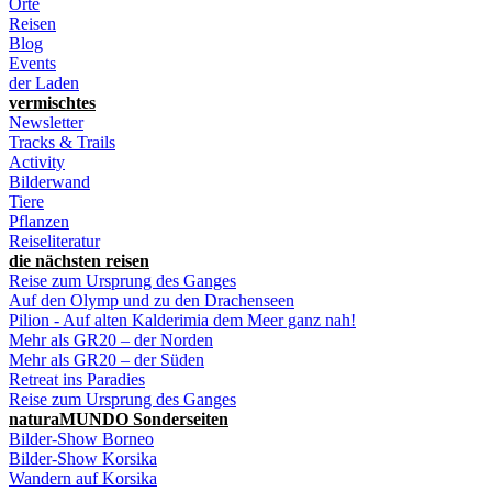
Orte
Reisen
Blog
Events
der Laden
vermischtes
Newsletter
Tracks & Trails
Activity
Bilderwand
Tiere
Pflanzen
Reiseliteratur
die nächsten reisen
Reise zum Ursprung des Ganges
Auf den Olymp und zu den Drachenseen
Pilion - Auf alten Kalderimia dem Meer ganz nah!
Mehr als GR20 – der Norden
Mehr als GR20 – der Süden
Retreat ins Paradies
Reise zum Ursprung des Ganges
naturaMUNDO Sonderseiten
Bilder-Show Borneo
Bilder-Show Korsika
Wandern auf Korsika