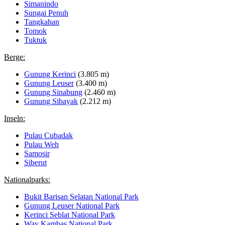
Simanindo
Sungai Penuh
Tangkahan
Tomok
Tuktuk
Berge:
Gunung Kerinci
(3.805 m)
Gunung Leuser
(3.400 m)
Gunung Sinabung
(2.460 m)
Gunung Sibayak
(2.212 m)
Inseln:
Pulau Cubadak
Pulau Weh
Samosir
Siberut
Nationalparks:
Bukit Barisan Selatan National Park
Gunung Leuser National Park
Kerinci Seblat National Park
Way Kambas National Park