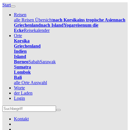
Start
Reisen
alle Reisen Übersicht
nach Korsika
ins tropische Asien
nach
Griechenland
nach Island
Yogareisen
um die
Ecke
Reisekalender
Orte
Korsika
Griechenland
Indien
Island
Borneo
Sabah
Sarawak
Sumatra
Lombok
Bali
alle Orte Auswahl
Worte
der Laden
Login
Kontakt