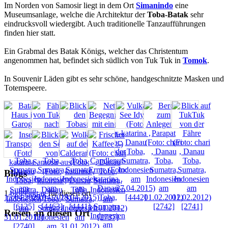
Im Norden von Samosir liegt in dem Ort
Simanindo
eine
Museumsanlage, welche die Architektur der
Toba-Batak
sehr
eindrucksvoll wiedergibt. Auch traditionelle Tanzaufführungen
finden hier statt.
Ein Grabmal des Batak Königs, welcher das Christentum
angenommen hat, befindet sich südlich von Tuk Tuk in
Tomok
.
In Souvenir Läden gibt es sehr schöne, handgeschnitzte Masken und
Totemspeere.
Blogs
1
blogeintrag
für diesen ort
Reisen an diesen Ort