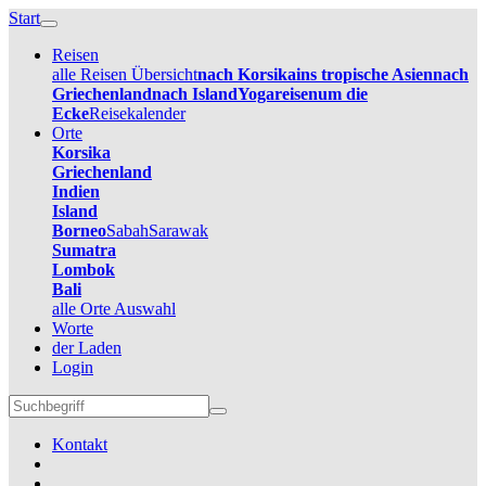
Start
Reisen
alle Reisen Übersicht
nach Korsika
ins tropische Asien
nach
Griechenland
nach Island
Yogareisen
um die
Ecke
Reisekalender
Orte
Korsika
Griechenland
Indien
Island
Borneo
Sabah
Sarawak
Sumatra
Lombok
Bali
alle Orte Auswahl
Worte
der Laden
Login
Kontakt