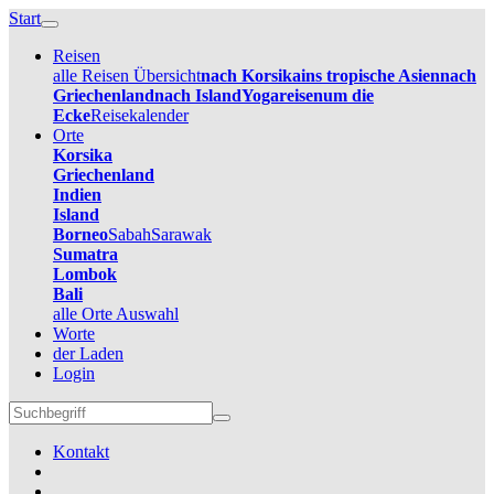
Start
Reisen
alle Reisen Übersicht
nach Korsika
ins tropische Asien
nach
Griechenland
nach Island
Yogareisen
um die
Ecke
Reisekalender
Orte
Korsika
Griechenland
Indien
Island
Borneo
Sabah
Sarawak
Sumatra
Lombok
Bali
alle Orte Auswahl
Worte
der Laden
Login
Kontakt