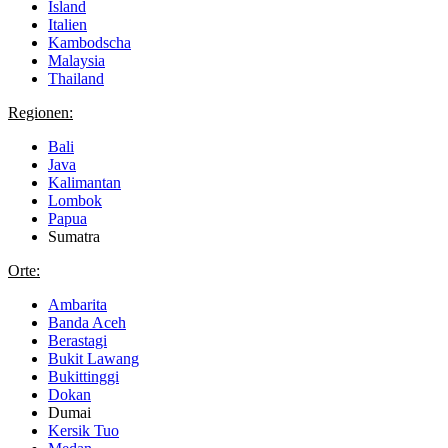
Island
Italien
Kambodscha
Malaysia
Thailand
Regionen:
Bali
Java
Kalimantan
Lombok
Papua
Sumatra
Orte:
Ambarita
Banda Aceh
Berastagi
Bukit Lawang
Bukittinggi
Dokan
Dumai
Kersik Tuo