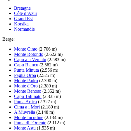
Bretagne
Côte d’Azur
Grand Est
Korsika
Normandie
Berge:
Monte Cinto
(2.706 m)
Monte Rotondo
(2.622 m)
Capu a u Verdatu
(2.583 m)
Capu Biancu
(2.562 m)
Punta Minuta
(2.556 m)
Paglia Orba
(2.525 m)
Monte Padro
(2.390 m)
Monte d'Oro
(2.389 m)
Monte Renoso
(2.352 m)
Capu Tafunatu
(2.335 m)
Punta Artica
(2.327 m)
Cima a i Mori
(2.180 m)
A Muvrella
(2.148 m)
Monte Incudine
(2.134 m)
Punta di l'Oriente
(2.112 m)
Monte Astu
(1.535 m)