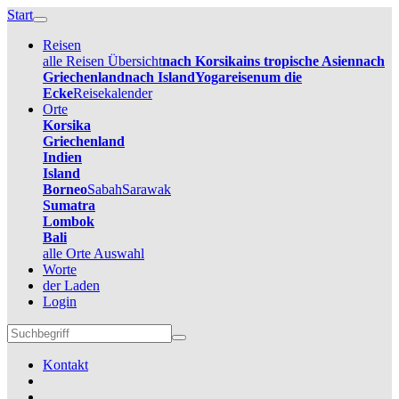
Start
Reisen
alle Reisen Übersicht
nach Korsika
ins tropische Asien
nach
Griechenland
nach Island
Yogareisen
um die
Ecke
Reisekalender
Orte
Korsika
Griechenland
Indien
Island
Borneo
Sabah
Sarawak
Sumatra
Lombok
Bali
alle Orte Auswahl
Worte
der Laden
Login
Kontakt