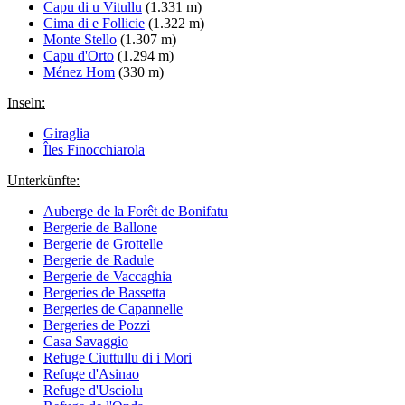
Capu di u Vitullu
(1.331 m)
Cima di e Follicie
(1.322 m)
Monte Stello
(1.307 m)
Capu d'Orto
(1.294 m)
Ménez Hom
(330 m)
Inseln:
Giraglia
Îles Finocchiarola
Unterkünfte:
Auberge de la Forêt de Bonifatu
Bergerie de Ballone
Bergerie de Grottelle
Bergerie de Radule
Bergerie de Vaccaghia
Bergeries de Bassetta
Bergeries de Capannelle
Bergeries de Pozzi
Casa Savaggio
Refuge Ciuttullu di i Mori
Refuge d'Asinao
Refuge d'Usciolu