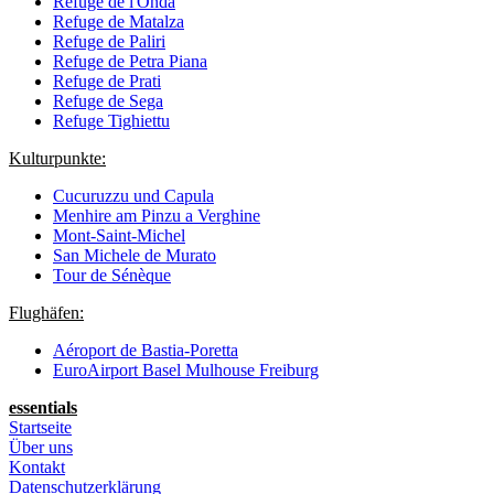
Refuge de l'Onda
Refuge de Matalza
Refuge de Paliri
Refuge de Petra Piana
Refuge de Prati
Refuge de Sega
Refuge Tighiettu
Kulturpunkte:
Cucuruzzu und Capula
Menhire am Pinzu a Verghine
Mont-Saint-Michel
San Michele de Murato
Tour de Sénèque
Flughäfen:
Aéroport de Bastia-Poretta
EuroAirport Basel Mulhouse Freiburg
essentials
Startseite
Über uns
Kontakt
Datenschutzerklärung