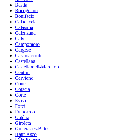
Bastia
Bocognano
Bonifacio
Calacuccia
Calasima
Calenzana
Calvi
Campomoro
Cargèse
Casamaccioli
Castellana
Castellare di-Mercurio
Centuri
Cervione
Conca
Corscia
Corte
Evisa
Forci
Francardo
Galéria
Girolata
Guitera-les-Bains
Haut-Asco
L'Île-Rousse