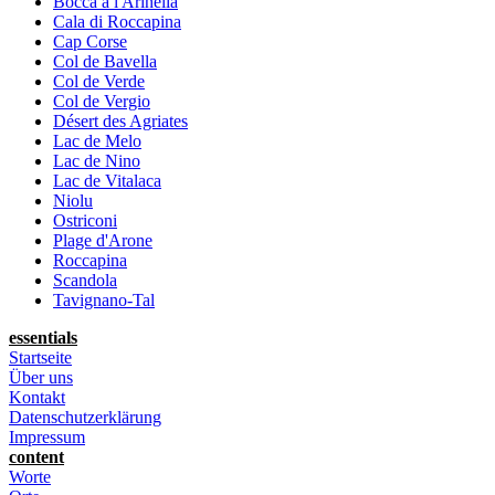
Bocca a l'Arinella
Cala di Roccapina
Cap Corse
Col de Bavella
Col de Verde
Col de Vergio
Désert des Agriates
Lac de Melo
Lac de Nino
Lac de Vitalaca
Niolu
Ostriconi
Plage d'Arone
Roccapina
Scandola
Tavignano-Tal
essentials
Startseite
Über uns
Kontakt
Datenschutzerklärung
Impressum
content
Worte