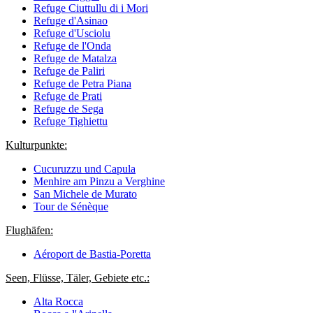
Refuge Ciuttullu di i Mori
Refuge d'Asinao
Refuge d'Usciolu
Refuge de l'Onda
Refuge de Matalza
Refuge de Paliri
Refuge de Petra Piana
Refuge de Prati
Refuge de Sega
Refuge Tighiettu
Kulturpunkte:
Cucuruzzu und Capula
Menhire am Pinzu a Verghine
San Michele de Murato
Tour de Sénèque
Flughäfen:
Aéroport de Bastia-Poretta
Seen, Flüsse, Täler, Gebiete etc.:
Alta Rocca