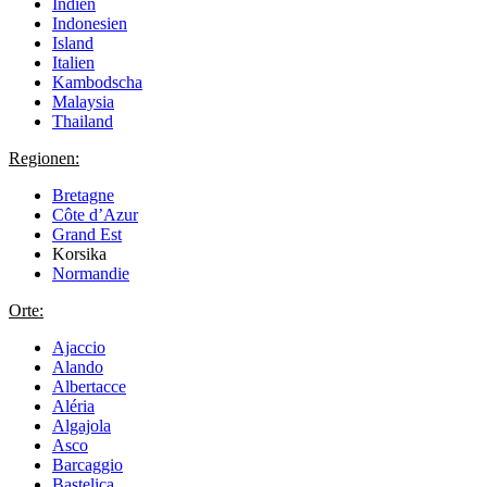
Indien
Indonesien
Island
Italien
Kambodscha
Malaysia
Thailand
Regionen:
Bretagne
Côte d’Azur
Grand Est
Korsika
Normandie
Orte:
Ajaccio
Alando
Albertacce
Aléria
Algajola
Asco
Barcaggio
Bastelica