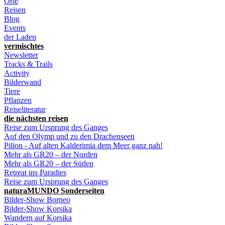
Orte
Reisen
Blog
Events
der Laden
vermischtes
Newsletter
Tracks & Trails
Activity
Bilderwand
Tiere
Pflanzen
Reiseliteratur
die nächsten reisen
Reise zum Ursprung des Ganges
Auf den Olymp und zu den Drachenseen
Pilion - Auf alten Kalderimia dem Meer ganz nah!
Mehr als GR20 – der Norden
Mehr als GR20 – der Süden
Retreat ins Paradies
Reise zum Ursprung des Ganges
naturaMUNDO Sonderseiten
Bilder-Show Borneo
Bilder-Show Korsika
Wandern auf Korsika