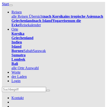
Start
Reisen
alle Reisen Übersicht
nach Korsika
ins tropische Asien
nach
Griechenland
nach Island
Yogareisen
um die
Ecke
Reisekalender
Orte
Korsika
Griechenland
Indien
Island
Borneo
Sabah
Sarawak
Sumatra
Lombok
Bali
alle Orte Auswahl
Worte
der Laden
Login
Kontakt