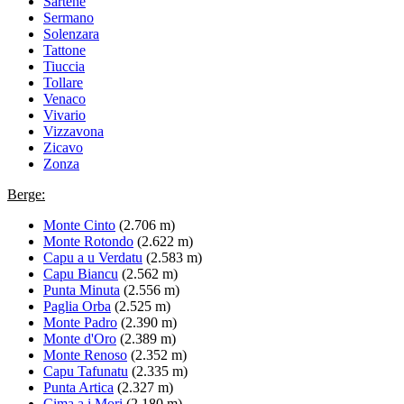
Sartène
Sermano
Solenzara
Tattone
Tiuccia
Tollare
Venaco
Vivario
Vizzavona
Zicavo
Zonza
Berge:
Monte Cinto
(2.706 m)
Monte Rotondo
(2.622 m)
Capu a u Verdatu
(2.583 m)
Capu Biancu
(2.562 m)
Punta Minuta
(2.556 m)
Paglia Orba
(2.525 m)
Monte Padro
(2.390 m)
Monte d'Oro
(2.389 m)
Monte Renoso
(2.352 m)
Capu Tafunatu
(2.335 m)
Punta Artica
(2.327 m)
Cima a i Mori
(2.180 m)