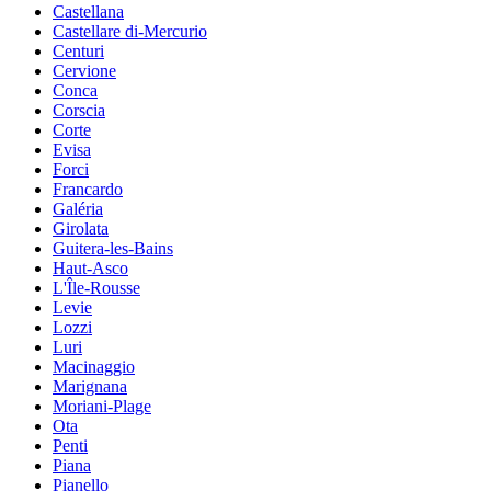
Castellana
Castellare di-Mercurio
Centuri
Cervione
Conca
Corscia
Corte
Evisa
Forci
Francardo
Galéria
Girolata
Guitera-les-Bains
Haut-Asco
L'Île-Rousse
Levie
Lozzi
Luri
Macinaggio
Marignana
Moriani-Plage
Ota
Penti
Piana
Pianello