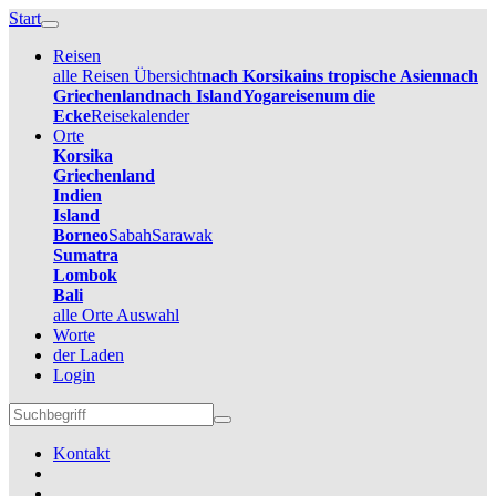
Start
Reisen
alle Reisen Übersicht
nach Korsika
ins tropische Asien
nach
Griechenland
nach Island
Yogareisen
um die
Ecke
Reisekalender
Orte
Korsika
Griechenland
Indien
Island
Borneo
Sabah
Sarawak
Sumatra
Lombok
Bali
alle Orte Auswahl
Worte
der Laden
Login
Kontakt