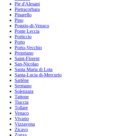
Pie d'Alesani
Pietracorbara
Pinarello
Pino
Poggio-di-Venaco
Ponte Leccia
Porticcio
Porto
Porto-Vecchio
Propriano
Saint-Florent
San-Nicolao
Santa Maria di Lota
Santa-Lucia di-Mercurio
Sartène
Sermano
Solenzara
Tattone
Tiuccia
Tollare
Venaco
Vivario
Vizzavona
Zicavo
Zonza