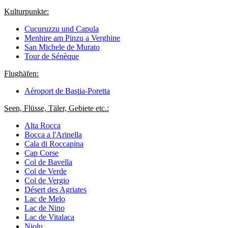
Kulturpunkte:
Cucuruzzu und Capula
Menhire am Pinzu a Verghine
San Michele de Murato
Tour de Sénèque
Flughäfen:
Aéroport de Bastia-Poretta
Seen, Flüsse, Täler, Gebiete etc.:
Alta Rocca
Bocca a l'Arinella
Cala di Roccapina
Cap Corse
Col de Bavella
Col de Verde
Col de Vergio
Désert des Agriates
Lac de Melo
Lac de Nino
Lac de Vitalaca
Niolu