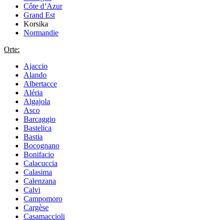
Côte d’Azur
Grand Est
Korsika
Normandie
Orte:
Ajaccio
Alando
Albertacce
Aléria
Algajola
Asco
Barcaggio
Bastelica
Bastia
Bocognano
Bonifacio
Calacuccia
Calasima
Calenzana
Calvi
Campomoro
Cargèse
Casamaccioli