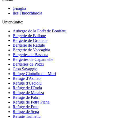
Giraglia
Îles Finocchiarola
Unterkünfte:
Auberge de la Forêt de Bonifatu
Bergerie de Ballone
Bergerie de Grottelle
Bergerie de Radule
Bergerie de Vaccaghia
Bergeries de Bassetta
Bergeries de Capannelle
Bergeries de Pozzi
Casa Savaggio
Refuge Ciuttullu di i Mori
Refuge d'Asinao
Refuge d'Usciolu
Refuge de l'Onda
Refuge de Matalza
Refuge de Paliri
Refuge de Petra Piana
Refuge de Prati
Refuge de Sega
Refuge Tighiettu