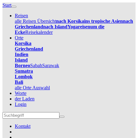
Start
Reisen
alle Reisen Übersicht
nach Korsika
ins tropische Asien
nach
Griechenland
nach Island
Yogareisen
um die
Ecke
Reisekalender
Orte
Korsika
Griechenland
Indien
Island
Borneo
Sabah
Sarawak
Sumatra
Lombok
Bali
alle Orte Auswahl
Worte
der Laden
Login
Kontakt