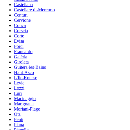
Castellana
Castellare di-Mercurio
Centuri
Cervione
Conca
Corscia
Corte
Evisa
Forci
Francardo
Galéria
Girolata
Guitera-les-Bains
Haut-Asco
L'Île-Rousse
Levie
Lozzi
Luri
Macinaggio
Marignana
Moriani-Plage
Ota
Penti
Piana
Pianello