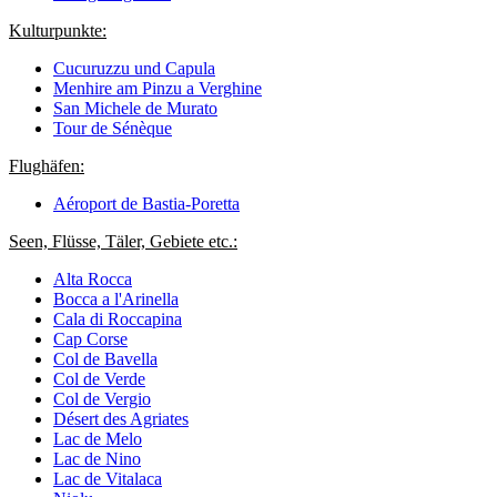
Kulturpunkte:
Cucuruzzu und Capula
Menhire am Pinzu a Verghine
San Michele de Murato
Tour de Sénèque
Flughäfen:
Aéroport de Bastia-Poretta
Seen, Flüsse, Täler, Gebiete etc.:
Alta Rocca
Bocca a l'Arinella
Cala di Roccapina
Cap Corse
Col de Bavella
Col de Verde
Col de Vergio
Désert des Agriates
Lac de Melo
Lac de Nino
Lac de Vitalaca