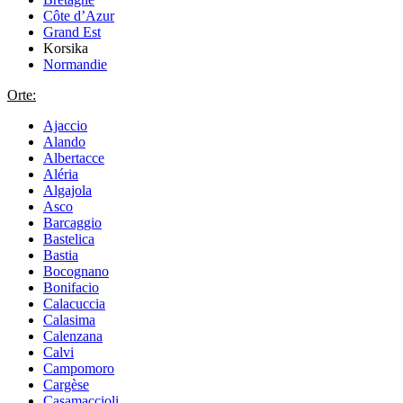
Côte d’Azur
Grand Est
Korsika
Normandie
Orte:
Ajaccio
Alando
Albertacce
Aléria
Algajola
Asco
Barcaggio
Bastelica
Bastia
Bocognano
Bonifacio
Calacuccia
Calasima
Calenzana
Calvi
Campomoro
Cargèse
Casamaccioli