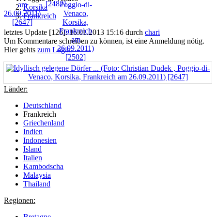
Korsika
Frankreich
letztes Update [126]: 16.01.2013 15:16 durch
chari
Um Kommentare schreiben zu können, ist eine Anmeldung nötig.
Hier gehts
zum Login
.
Länder:
Deutschland
Frankreich
Griechenland
Indien
Indonesien
Island
Italien
Kambodscha
Malaysia
Thailand
Regionen:
Bretagne