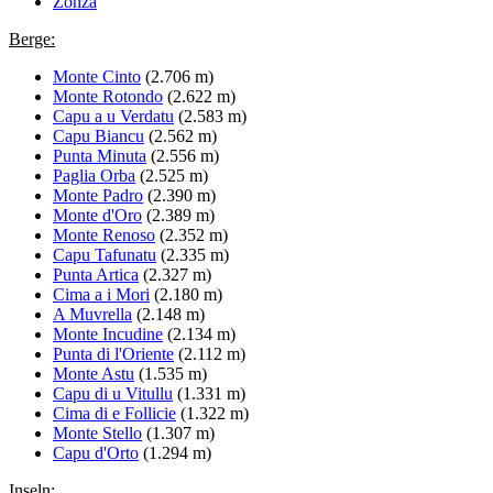
Zonza
Berge:
Monte Cinto
(2.706 m)
Monte Rotondo
(2.622 m)
Capu a u Verdatu
(2.583 m)
Capu Biancu
(2.562 m)
Punta Minuta
(2.556 m)
Paglia Orba
(2.525 m)
Monte Padro
(2.390 m)
Monte d'Oro
(2.389 m)
Monte Renoso
(2.352 m)
Capu Tafunatu
(2.335 m)
Punta Artica
(2.327 m)
Cima a i Mori
(2.180 m)
A Muvrella
(2.148 m)
Monte Incudine
(2.134 m)
Punta di l'Oriente
(2.112 m)
Monte Astu
(1.535 m)
Capu di u Vitullu
(1.331 m)
Cima di e Follicie
(1.322 m)
Monte Stello
(1.307 m)
Capu d'Orto
(1.294 m)
Inseln: