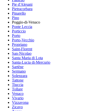
Pie d'Alesani
Pietracorbara
Pinarello
Pino
Poggio-di-Venaco
Ponte Leccia
Porticcio
Porto
Porto-Vecchio
Propriano
Saint-Florent
San-Nicolao
Santa Maria di Lota
Santa-Lucia di-Mercurio
Sartène
Sermano
Solenzara
Tattone
Tiuccia
Tollare
Venaco
Vivario
Vizzavona
Zicavo