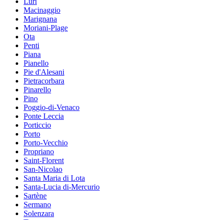
Luri
Macinaggio
Marignana
Moriani-Plage
Ota
Penti
Piana
Pianello
Pie d'Alesani
Pietracorbara
Pinarello
Pino
Poggio-di-Venaco
Ponte Leccia
Porticcio
Porto
Porto-Vecchio
Propriano
Saint-Florent
San-Nicolao
Santa Maria di Lota
Santa-Lucia di-Mercurio
Sartène
Sermano
Solenzara