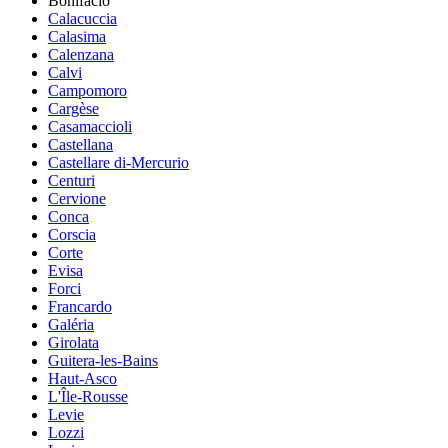
Bonifacio
Calacuccia
Calasima
Calenzana
Calvi
Campomoro
Cargèse
Casamaccioli
Castellana
Castellare di-Mercurio
Centuri
Cervione
Conca
Corscia
Corte
Evisa
Forci
Francardo
Galéria
Girolata
Guitera-les-Bains
Haut-Asco
L'Île-Rousse
Levie
Lozzi