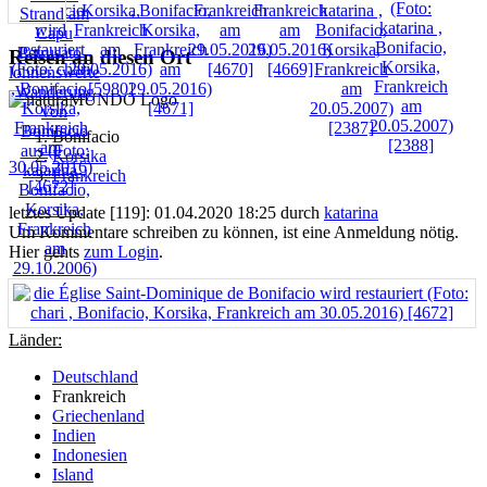
Reisen an diesen Ort
Bonifacio
Korsika
Frankreich
letztes Update [119]: 01.04.2020 18:25 durch
katarina
Um Kommentare schreiben zu können, ist eine Anmeldung nötig.
Hier gehts
zum Login
.
Länder:
Deutschland
Frankreich
Griechenland
Indien
Indonesien
Island