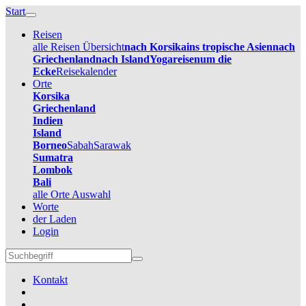
Start
Reisen
alle Reisen Übersicht
nach Korsika
ins tropische Asien
nach
Griechenland
nach Island
Yogareisen
um die
Ecke
Reisekalender
Orte
Korsika
Griechenland
Indien
Island
Borneo
Sabah
Sarawak
Sumatra
Lombok
Bali
alle Orte Auswahl
Worte
der Laden
Login
Kontakt