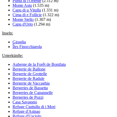
Punta di l'Oriente
(2.112 m)
Monte Astu
(1.535 m)
Capu di u Vitullu
(1.331 m)
Cima di e Follicie
(1.322 m)
Monte Stello
(1.307 m)
Capu d'Orto
(1.294 m)
Inseln:
Giraglia
Îles Finocchiarola
Unterkünfte:
Auberge de la Forêt de Bonifatu
Bergerie de Ballone
Bergerie de Grottelle
Bergerie de Radule
Bergerie de Vaccaghia
Bergeries de Bassetta
Bergeries de Capannelle
Bergeries de Pozzi
Casa Savaggio
Refuge Ciuttullu di i Mori
Refuge d'Asinao
Refuge d'Usciolu