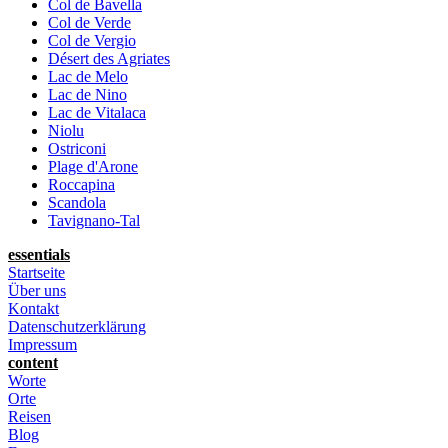
Col de Bavella
Col de Verde
Col de Vergio
Désert des Agriates
Lac de Melo
Lac de Nino
Lac de Vitalaca
Niolu
Ostriconi
Plage d'Arone
Roccapina
Scandola
Tavignano-Tal
essentials
Startseite
Über uns
Kontakt
Datenschutzerklärung
Impressum
content
Worte
Orte
Reisen
Blog