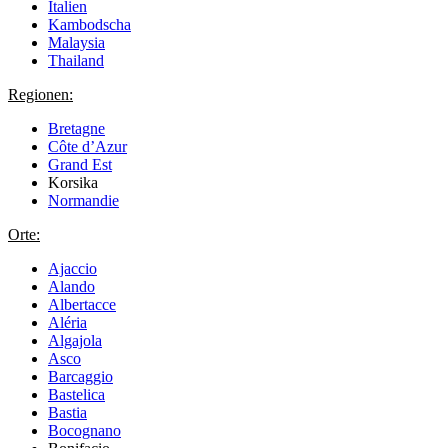
Italien
Kambodscha
Malaysia
Thailand
Regionen:
Bretagne
Côte d’Azur
Grand Est
Korsika
Normandie
Orte:
Ajaccio
Alando
Albertacce
Aléria
Algajola
Asco
Barcaggio
Bastelica
Bastia
Bocognano