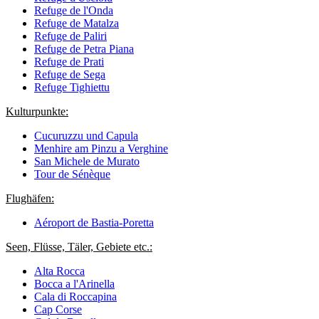
Refuge de l'Onda
Refuge de Matalza
Refuge de Paliri
Refuge de Petra Piana
Refuge de Prati
Refuge de Sega
Refuge Tighiettu
Kulturpunkte:
Cucuruzzu und Capula
Menhire am Pinzu a Verghine
San Michele de Murato
Tour de Sénèque
Flughäfen:
Aéroport de Bastia-Poretta
Seen, Flüsse, Täler, Gebiete etc.:
Alta Rocca
Bocca a l'Arinella
Cala di Roccapina
Cap Corse