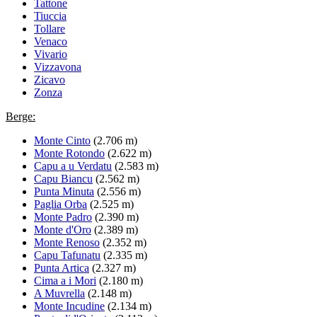
Tattone
Tiuccia
Tollare
Venaco
Vivario
Vizzavona
Zicavo
Zonza
Berge:
Monte Cinto
(2.706 m)
Monte Rotondo
(2.622 m)
Capu a u Verdatu
(2.583 m)
Capu Biancu
(2.562 m)
Punta Minuta
(2.556 m)
Paglia Orba
(2.525 m)
Monte Padro
(2.390 m)
Monte d'Oro
(2.389 m)
Monte Renoso
(2.352 m)
Capu Tafunatu
(2.335 m)
Punta Artica
(2.327 m)
Cima a i Mori
(2.180 m)
A Muvrella
(2.148 m)
Monte Incudine
(2.134 m)