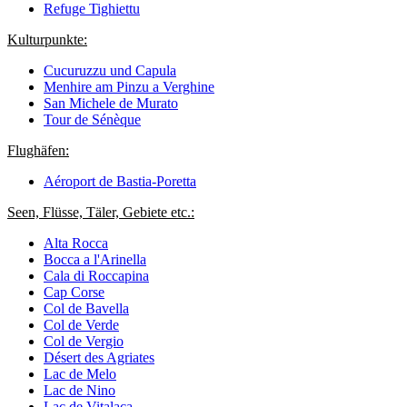
Refuge Tighiettu
Kulturpunkte:
Cucuruzzu und Capula
Menhire am Pinzu a Verghine
San Michele de Murato
Tour de Sénèque
Flughäfen:
Aéroport de Bastia-Poretta
Seen, Flüsse, Täler, Gebiete etc.:
Alta Rocca
Bocca a l'Arinella
Cala di Roccapina
Cap Corse
Col de Bavella
Col de Verde
Col de Vergio
Désert des Agriates
Lac de Melo
Lac de Nino
Lac de Vitalaca