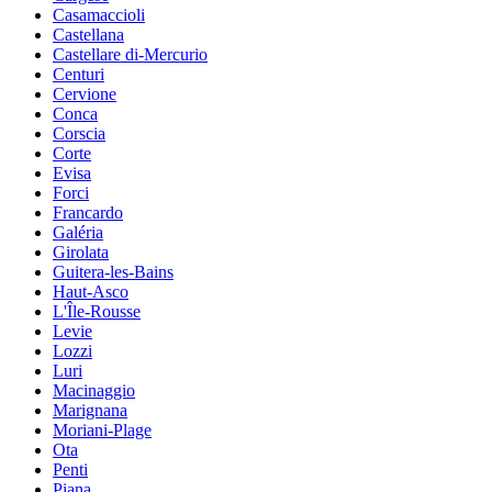
Casamaccioli
Castellana
Castellare di-Mercurio
Centuri
Cervione
Conca
Corscia
Corte
Evisa
Forci
Francardo
Galéria
Girolata
Guitera-les-Bains
Haut-Asco
L'Île-Rousse
Levie
Lozzi
Luri
Macinaggio
Marignana
Moriani-Plage
Ota
Penti
Piana