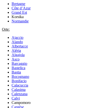
Bretagne
Côte d’Azur
Grand Est
Korsika
Normandie
Orte:
Ajaccio
Alando
Albertacce
Aléria
Algajola
Asco
Barcaggio
Bastelica
Bastia
Bocognano
Bonifacio
Calacuccia
Calasima
Calenzana
Calvi
Campomoro
Cargèse