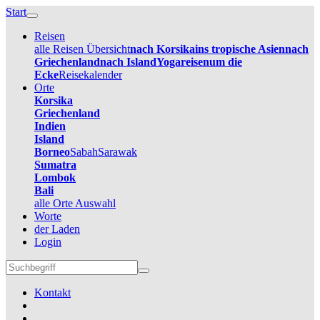
Start
Reisen
alle Reisen Übersicht
nach Korsika
ins tropische Asien
nach
Griechenland
nach Island
Yogareisen
um die
Ecke
Reisekalender
Orte
Korsika
Griechenland
Indien
Island
Borneo
Sabah
Sarawak
Sumatra
Lombok
Bali
alle Orte Auswahl
Worte
der Laden
Login
Kontakt