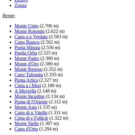
Zonza
Berge:
Monte Cinto
(2.706 m)
Monte Rotondo
(2.622 m)
Capu a u Verdatu
(2.583 m)
Capu Biancu
(2.562 m)
Punta Minuta
(2.556 m)
Paglia Orba
(2.525 m)
Monte Padro
(2.390 m)
Monte d'Oro
(2.389 m)
Monte Renoso
(2.352 m)
Capu Tafunatu
(2.335 m)
Punta Artica
(2.327 m)
Cima a i Mori
(2.180 m)
A Muvrella
(2.148 m)
Monte Incudine
(2.134 m)
Punta di l'Oriente
(2.112 m)
Monte Astu
(1.535 m)
Capu di u Vitullu
(1.331 m)
Cima di e Follicie
(1.322 m)
Monte Stello
(1.307 m)
Capu d'Orto
(1.294 m)