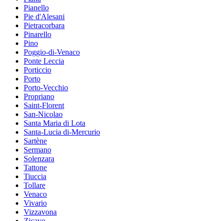
Pianello
Pie d'Alesani
Pietracorbara
Pinarello
Pino
Poggio-di-Venaco
Ponte Leccia
Porticcio
Porto
Porto-Vecchio
Propriano
Saint-Florent
San-Nicolao
Santa Maria di Lota
Santa-Lucia di-Mercurio
Sartène
Sermano
Solenzara
Tattone
Tiuccia
Tollare
Venaco
Vivario
Vizzavona
Zicavo