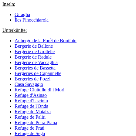
Inseln:
Giraglia
Îles Finocchiarola
Unterkünfte:
Auberge de la Forêt de Bonifatu
Bergerie de Ballone
Bergerie de Grottelle
Bergerie de Radule
Bergerie de Vaccaghia
Bergeries de Bassetta
Bergeries de Capannelle
Bergeries de Pozzi
Casa Savaggio
Refuge Ciuttullu di i Mori
Refuge d'Asinao
Refuge d'Usciolu
Refuge de l'Onda
Refuge de Matalza
Refuge de Paliri
Refuge de Petra Piana
Refuge de Prati
Refuge de Sega