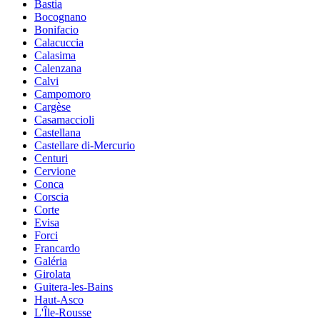
Bastia
Bocognano
Bonifacio
Calacuccia
Calasima
Calenzana
Calvi
Campomoro
Cargèse
Casamaccioli
Castellana
Castellare di-Mercurio
Centuri
Cervione
Conca
Corscia
Corte
Evisa
Forci
Francardo
Galéria
Girolata
Guitera-les-Bains
Haut-Asco
L'Île-Rousse