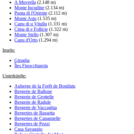
A Muvrella
(2.148 m)
Monte Incudine
(2.134 m)
Punta di l'Oriente
(2.112 m)
Monte Astu
(1.535 m)
Capu di u Vitullu
(1.331 m)
Cima di e Follicie
(1.322 m)
Monte Stello
(1.307 m)
Capu d'Orto
(1.294 m)
Inseln:
Giraglia
Îles Finocchiarola
Unterkünfte:
Auberge de la Forêt de Bonifatu
Bergerie de Ballone
Bergerie de Grottelle
Bergerie de Radule
Bergerie de Vaccaghia
Bergeries de Bassetta
Bergeries de Capannelle
Bergeries de Pozzi
Casa Savaggio