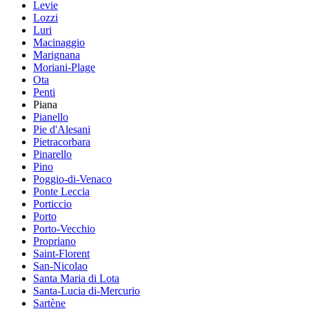
Levie
Lozzi
Luri
Macinaggio
Marignana
Moriani-Plage
Ota
Penti
Piana
Pianello
Pie d'Alesani
Pietracorbara
Pinarello
Pino
Poggio-di-Venaco
Ponte Leccia
Porticcio
Porto
Porto-Vecchio
Propriano
Saint-Florent
San-Nicolao
Santa Maria di Lota
Santa-Lucia di-Mercurio
Sartène