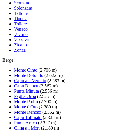
Sermano
Solenzara
Tattone
Tiuccia
Tollare
Venaco
Vivario
Vizzavona
Zicavo
Zonza
Berge:
Monte Cinto
(2.706 m)
Monte Rotondo
(2.622 m)
Capu a u Verdatu
(2.583 m)
Capu Biancu
(2.562 m)
Punta Minuta
(2.556 m)
Paglia Orba
(2.525 m)
Monte Padro
(2.390 m)
Monte d'Oro
(2.389 m)
Monte Renoso
(2.352 m)
Capu Tafunatu
(2.335 m)
Punta Artica
(2.327 m)
Cima a i Mori
(2.180 m)