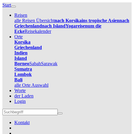
Start
Reisen
alle Reisen Übersicht
nach Korsika
ins tropische Asien
nach
Griechenland
nach Island
Yogareisen
um die
Ecke
Reisekalender
Orte
Korsika
Griechenland
Indien
Island
Borneo
Sabah
Sarawak
Sumatra
Lombok
Bali
alle Orte Auswahl
Worte
der Laden
Login
Kontakt