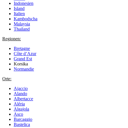
Indonesien
Island
Italien
Kambodscha
Malaysia
Thailand
Regionen:
Bretagne
Côte d’Azur
Grand Est
Korsika
Normandie
Orte:
Ajaccio
Alando
Albertacce
Aléria
Algajola
Asco
Barcaggio
Bastelica