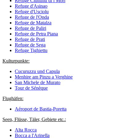
Refuge Ciuttullu di i Mori
Refuge d'Asinao
Refuge d'Usciolu
Refuge de l'Onda
Refuge de Matalza
Refuge de Paliri
Refuge de Petra Piana
Refuge de Prati
Refuge de Sega
Refuge Tighiettu
Kulturpunkte:
Cucuruzzu und Capula
Menhire am Pinzu a Verghine
San Michele de Murato
Tour de Sénèque
Flughäfen:
Aéroport de Bastia-Poretta
Seen, Flüsse, Täler, Gebiete etc.:
Alta Rocca
Bocca a l'Arinella