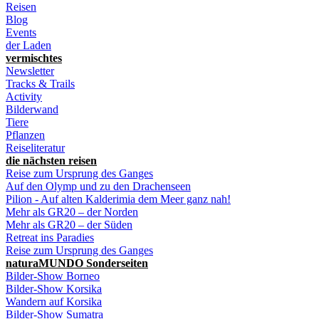
Reisen
Blog
Events
der Laden
vermischtes
Newsletter
Tracks & Trails
Activity
Bilderwand
Tiere
Pflanzen
Reiseliteratur
die nächsten reisen
Reise zum Ursprung des Ganges
Auf den Olymp und zu den Drachenseen
Pilion - Auf alten Kalderimia dem Meer ganz nah!
Mehr als GR20 – der Norden
Mehr als GR20 – der Süden
Retreat ins Paradies
Reise zum Ursprung des Ganges
naturaMUNDO Sonderseiten
Bilder-Show Borneo
Bilder-Show Korsika
Wandern auf Korsika
Bilder-Show Sumatra