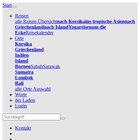
Start
Reisen
alle Reisen Übersicht
nach Korsika
ins tropische Asien
nach
Griechenland
nach Island
Yogareisen
um die
Ecke
Reisekalender
Orte
Korsika
Griechenland
Indien
Island
Borneo
Sabah
Sarawak
Sumatra
Lombok
Bali
alle Orte Auswahl
Worte
der Laden
Login
Kontakt