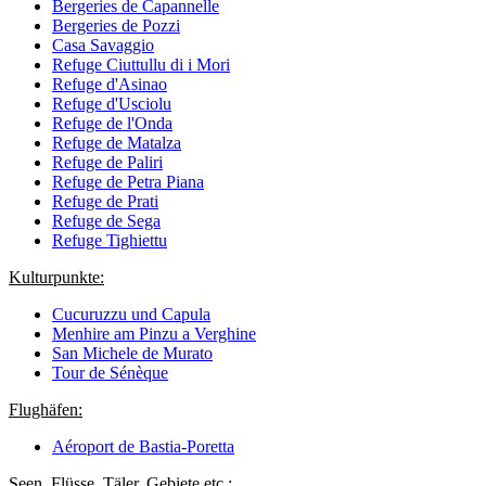
Bergeries de Capannelle
Bergeries de Pozzi
Casa Savaggio
Refuge Ciuttullu di i Mori
Refuge d'Asinao
Refuge d'Usciolu
Refuge de l'Onda
Refuge de Matalza
Refuge de Paliri
Refuge de Petra Piana
Refuge de Prati
Refuge de Sega
Refuge Tighiettu
Kulturpunkte:
Cucuruzzu und Capula
Menhire am Pinzu a Verghine
San Michele de Murato
Tour de Sénèque
Flughäfen:
Aéroport de Bastia-Poretta
Seen, Flüsse, Täler, Gebiete etc.: