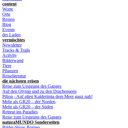
content
Worte
Orte
Reisen
Blog
Events
der Laden
vermischtes
Newsletter
Tracks & Trails
Activity
Bilderwand
Tiere
Pflanzen
Reiseliteratur
die nächsten reisen
Reise zum Ursprung des Ganges
Auf den Olymp und zu den Drachenseen
Pilion - Auf alten Kalderimia dem Meer ganz nah!
Mehr als GR20 – der Norden
Mehr als GR20 – der Süden
Retreat ins Paradies
Reise zum Ursprung des Ganges
naturaMUNDO Sonderseiten
Bilder-Show Borneo