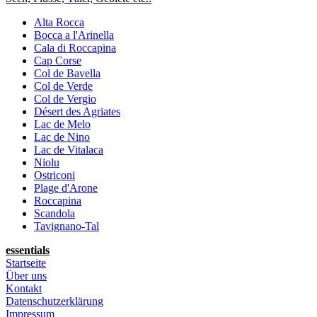
Alta Rocca
Bocca a l'Arinella
Cala di Roccapina
Cap Corse
Col de Bavella
Col de Verde
Col de Vergio
Désert des Agriates
Lac de Melo
Lac de Nino
Lac de Vitalaca
Niolu
Ostriconi
Plage d'Arone
Roccapina
Scandola
Tavignano-Tal
essentials
Startseite
Über uns
Kontakt
Datenschutzerklärung
Impressum