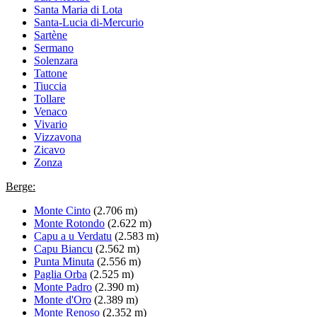
Santa Maria di Lota
Santa-Lucia di-Mercurio
Sartène
Sermano
Solenzara
Tattone
Tiuccia
Tollare
Venaco
Vivario
Vizzavona
Zicavo
Zonza
Berge:
Monte Cinto
(2.706 m)
Monte Rotondo
(2.622 m)
Capu a u Verdatu
(2.583 m)
Capu Biancu
(2.562 m)
Punta Minuta
(2.556 m)
Paglia Orba
(2.525 m)
Monte Padro
(2.390 m)
Monte d'Oro
(2.389 m)
Monte Renoso
(2.352 m)