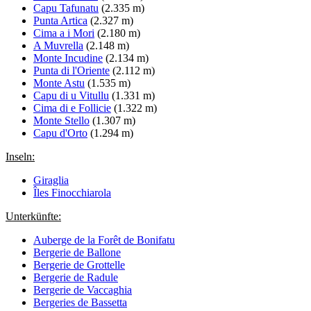
Capu Tafunatu
(2.335 m)
Punta Artica
(2.327 m)
Cima a i Mori
(2.180 m)
A Muvrella
(2.148 m)
Monte Incudine
(2.134 m)
Punta di l'Oriente
(2.112 m)
Monte Astu
(1.535 m)
Capu di u Vitullu
(1.331 m)
Cima di e Follicie
(1.322 m)
Monte Stello
(1.307 m)
Capu d'Orto
(1.294 m)
Inseln:
Giraglia
Îles Finocchiarola
Unterkünfte:
Auberge de la Forêt de Bonifatu
Bergerie de Ballone
Bergerie de Grottelle
Bergerie de Radule
Bergerie de Vaccaghia
Bergeries de Bassetta