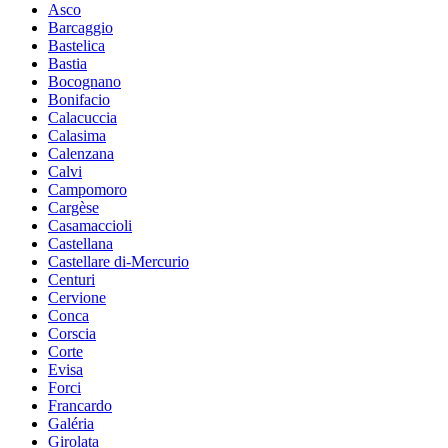
Asco
Barcaggio
Bastelica
Bastia
Bocognano
Bonifacio
Calacuccia
Calasima
Calenzana
Calvi
Campomoro
Cargèse
Casamaccioli
Castellana
Castellare di-Mercurio
Centuri
Cervione
Conca
Corscia
Corte
Evisa
Forci
Francardo
Galéria
Girolata