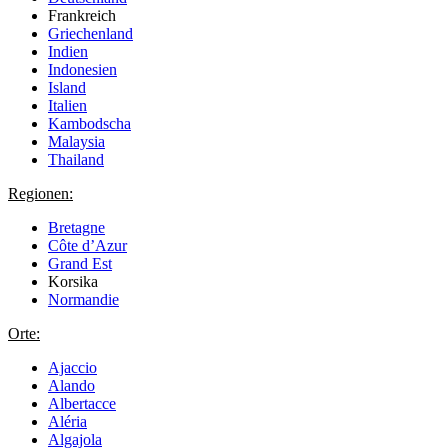
Frankreich
Griechenland
Indien
Indonesien
Island
Italien
Kambodscha
Malaysia
Thailand
Regionen:
Bretagne
Côte d’Azur
Grand Est
Korsika
Normandie
Orte:
Ajaccio
Alando
Albertacce
Aléria
Algajola