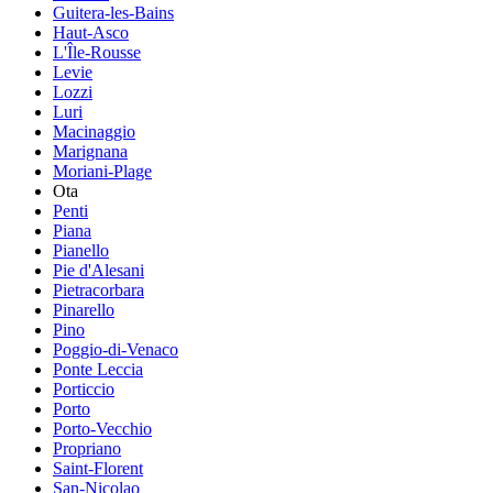
Guitera-les-Bains
Haut-Asco
L'Île-Rousse
Levie
Lozzi
Luri
Macinaggio
Marignana
Moriani-Plage
Ota
Penti
Piana
Pianello
Pie d'Alesani
Pietracorbara
Pinarello
Pino
Poggio-di-Venaco
Ponte Leccia
Porticcio
Porto
Porto-Vecchio
Propriano
Saint-Florent
San-Nicolao