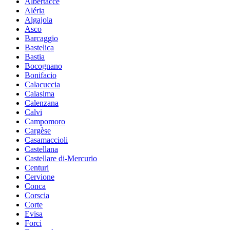
Albertacce
Aléria
Algajola
Asco
Barcaggio
Bastelica
Bastia
Bocognano
Bonifacio
Calacuccia
Calasima
Calenzana
Calvi
Campomoro
Cargèse
Casamaccioli
Castellana
Castellare di-Mercurio
Centuri
Cervione
Conca
Corscia
Corte
Evisa
Forci