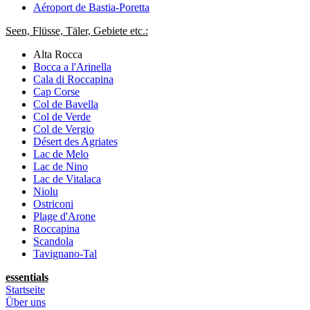
Aéroport de Bastia-Poretta
Seen, Flüsse, Täler, Gebiete etc.:
Alta Rocca
Bocca a l'Arinella
Cala di Roccapina
Cap Corse
Col de Bavella
Col de Verde
Col de Vergio
Désert des Agriates
Lac de Melo
Lac de Nino
Lac de Vitalaca
Niolu
Ostriconi
Plage d'Arone
Roccapina
Scandola
Tavignano-Tal
essentials
Startseite
Über uns