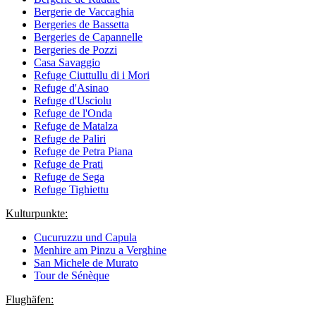
Bergerie de Vaccaghia
Bergeries de Bassetta
Bergeries de Capannelle
Bergeries de Pozzi
Casa Savaggio
Refuge Ciuttullu di i Mori
Refuge d'Asinao
Refuge d'Usciolu
Refuge de l'Onda
Refuge de Matalza
Refuge de Paliri
Refuge de Petra Piana
Refuge de Prati
Refuge de Sega
Refuge Tighiettu
Kulturpunkte:
Cucuruzzu und Capula
Menhire am Pinzu a Verghine
San Michele de Murato
Tour de Sénèque
Flughäfen: