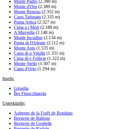
Monte Padro
(2.390 m)
Monte d'Oro
(2.389 m)
Monte Renoso
(2.352 m)
Capu Tafunatu
(2.335 m)
Punta Artica
(2.327 m)
Cima a i Mori
(2.180 m)
A Muvrella
(2.148 m)
Monte Incudine
(2.134 m)
Punta di l'Oriente
(2.112 m)
Monte Astu
(1.535 m)
Capu di u Vitullu
(1.331 m)
Cima di e Follicie
(1.322 m)
Monte Stello
(1.307 m)
Capu d'Orto
(1.294 m)
Inseln:
Giraglia
Îles Finocchiarola
Unterkünfte:
Auberge de la Forêt de Bonifatu
Bergerie de Ballone
Bergerie de Grottelle
Bergerie de Radule