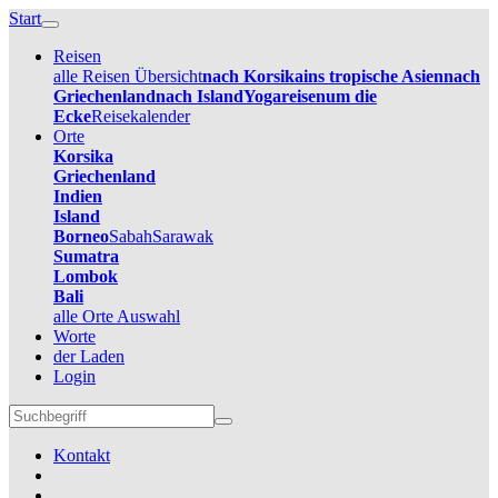
Start
Reisen
alle Reisen Übersicht
nach Korsika
ins tropische Asien
nach
Griechenland
nach Island
Yogareisen
um die
Ecke
Reisekalender
Orte
Korsika
Griechenland
Indien
Island
Borneo
Sabah
Sarawak
Sumatra
Lombok
Bali
alle Orte Auswahl
Worte
der Laden
Login
Kontakt