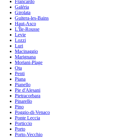
Francardo
Galéria
Girolata
Guitera-les-Bains
Haut-Asco
L'Île-Rousse
Levie
Lozzi
Luri
Macinaggio
Marignana
Moriani-Plage
Ota
Penti
Piana
Pianello
Pie d'Alesani
Pietracorbara
Pinarello
Pino
Poggio-di-Venaco
Ponte Leccia
Porticcio
Porto
Porto-Vecchio