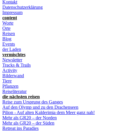
Kontakt
Datenschutzerklärung
Impressum
content
Worte
Orte
Reisen
Blog
Events
der Laden
vermischtes
Newsletter
Tracks & Trails
Activity
Bilderwand
Tiere
Pflanzen
Reiseliteratur
die nächsten reisen
Reise zum Ursprung des Ganges
Auf den Olymp und zu den Drachenseen
Pilion - Auf alten Kalderimia dem Meer ganz nah!
Mehr als GR20 – der Norden
Mehr als GR20 – der Süden
Retreat ins Paradies