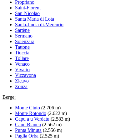
Propriano
Saint-Florent
San-Nicolao
Santa Maria di Lota
Santa-Lucia di-Mercurio
Sartène
Sermano
Solenzara
Tattone
Tiuccia
Tollare
Venaco
Vivario
Vizzavona
Zicavo
Zonza
Berge:
Monte Cinto
(2.706 m)
Monte Rotondo
(2.622 m)
Capu a u Verdatu
(2.583 m)
Capu Biancu
(2.562 m)
Punta Minuta
(2.556 m)
Paglia Orba
(2.525 m)