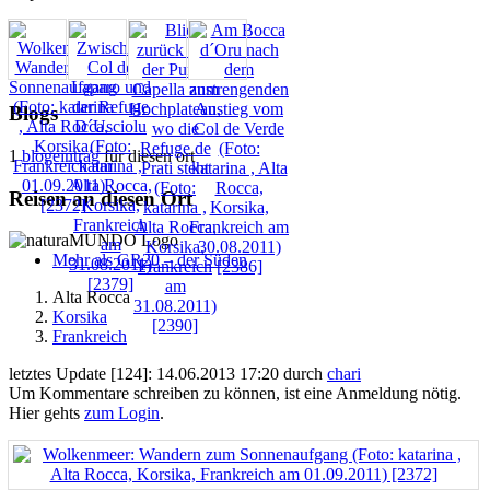
Blogs
1
blogeintrag
für diesen ort
Reisen an diesen Ort
Mehr als GR20 – der Süden
Alta Rocca
Korsika
Frankreich
letztes Update [124]: 14.06.2013 17:20 durch
chari
Um Kommentare schreiben zu können, ist eine Anmeldung nötig.
Hier gehts
zum Login
.