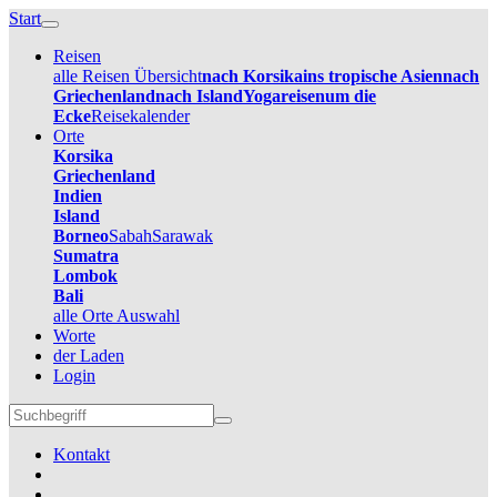
Start
Reisen
alle Reisen Übersicht
nach Korsika
ins tropische Asien
nach
Griechenland
nach Island
Yogareisen
um die
Ecke
Reisekalender
Orte
Korsika
Griechenland
Indien
Island
Borneo
Sabah
Sarawak
Sumatra
Lombok
Bali
alle Orte Auswahl
Worte
der Laden
Login
Kontakt