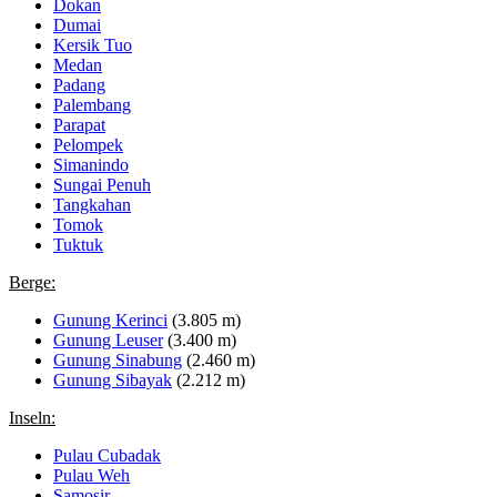
Dokan
Dumai
Kersik Tuo
Medan
Padang
Palembang
Parapat
Pelompek
Simanindo
Sungai Penuh
Tangkahan
Tomok
Tuktuk
Berge:
Gunung Kerinci
(3.805 m)
Gunung Leuser
(3.400 m)
Gunung Sinabung
(2.460 m)
Gunung Sibayak
(2.212 m)
Inseln:
Pulau Cubadak
Pulau Weh
Samosir