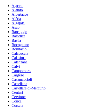
Ajaccio
Alando
Albertacce
Aléria
Algajola
Asco
Barcaggio
Bastelica
Bastia
Bocognano
Bonifacio
Calacuccia
Calasima
Calenzana
Calvi
Campomoro
Cargèse
Casamaccioli
Castellana
Castellare di-Mercurio
Centuri
Cervione
Conca
Corscia