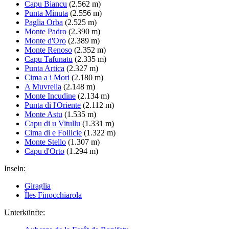
Capu Biancu
(2.562 m)
Punta Minuta
(2.556 m)
Paglia Orba
(2.525 m)
Monte Padro
(2.390 m)
Monte d'Oro
(2.389 m)
Monte Renoso
(2.352 m)
Capu Tafunatu
(2.335 m)
Punta Artica
(2.327 m)
Cima a i Mori
(2.180 m)
A Muvrella
(2.148 m)
Monte Incudine
(2.134 m)
Punta di l'Oriente
(2.112 m)
Monte Astu
(1.535 m)
Capu di u Vitullu
(1.331 m)
Cima di e Follicie
(1.322 m)
Monte Stello
(1.307 m)
Capu d'Orto
(1.294 m)
Inseln:
Giraglia
Îles Finocchiarola
Unterkünfte: