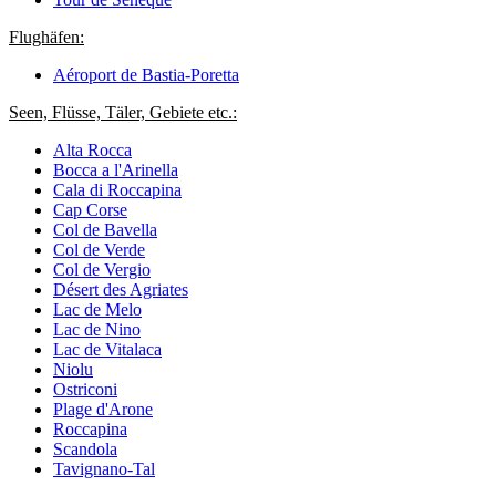
Flughäfen:
Aéroport de Bastia-Poretta
Seen, Flüsse, Täler, Gebiete etc.:
Alta Rocca
Bocca a l'Arinella
Cala di Roccapina
Cap Corse
Col de Bavella
Col de Verde
Col de Vergio
Désert des Agriates
Lac de Melo
Lac de Nino
Lac de Vitalaca
Niolu
Ostriconi
Plage d'Arone
Roccapina
Scandola
Tavignano-Tal