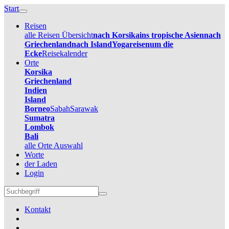
Start
Reisen
alle Reisen Übersicht
nach Korsika
ins tropische Asien
nach
Griechenland
nach Island
Yogareisen
um die
Ecke
Reisekalender
Orte
Korsika
Griechenland
Indien
Island
Borneo
Sabah
Sarawak
Sumatra
Lombok
Bali
alle Orte Auswahl
Worte
der Laden
Login
Kontakt