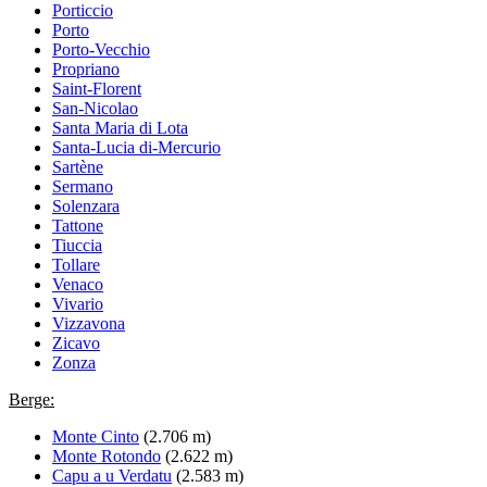
Porticcio
Porto
Porto-Vecchio
Propriano
Saint-Florent
San-Nicolao
Santa Maria di Lota
Santa-Lucia di-Mercurio
Sartène
Sermano
Solenzara
Tattone
Tiuccia
Tollare
Venaco
Vivario
Vizzavona
Zicavo
Zonza
Berge:
Monte Cinto
(2.706 m)
Monte Rotondo
(2.622 m)
Capu a u Verdatu
(2.583 m)