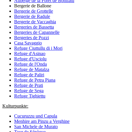
Auberge de la Forêt de Bonifatu
Bergerie de Ballone
Bergerie de Grottelle
Bergerie de Radule
Bergerie de Vaccaghia
Bergeries de Bassetta
Bergeries de Capannelle
Bergeries de Pozzi
Casa Savaggio
Refuge Ciuttullu di i Mori
Refuge d'Asinao
Refuge d'Usciolu
Refuge de l'Onda
Refuge de Matalza
Refuge de Paliri
Refuge de Petra Piana
Refuge de Prati
Refuge de Sega
Refuge Tighiettu
Kulturpunkte:
Cucuruzzu und Capula
Menhire am Pinzu a Verghine
San Michele de Murato
Tour de Sénèque