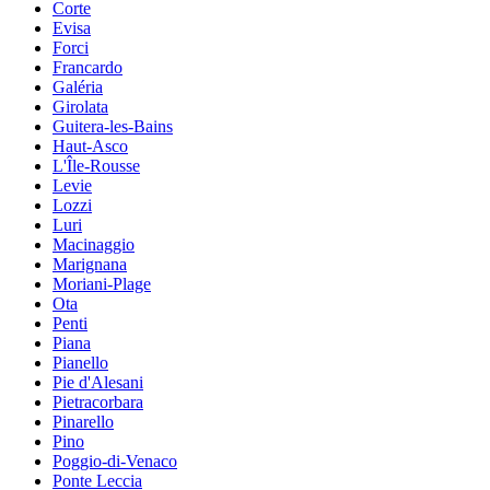
Corte
Evisa
Forci
Francardo
Galéria
Girolata
Guitera-les-Bains
Haut-Asco
L'Île-Rousse
Levie
Lozzi
Luri
Macinaggio
Marignana
Moriani-Plage
Ota
Penti
Piana
Pianello
Pie d'Alesani
Pietracorbara
Pinarello
Pino
Poggio-di-Venaco
Ponte Leccia