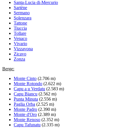
Santa-Lucia di-Mercurio
Sartène
Sermano
Solenzara
Tattone
Tiuccia
Tollare
Venaco
Vivario
Vizzavona
Zicavo
Zonza
Berge:
Monte Cinto
(2.706 m)
Monte Rotondo
(2.622 m)
Capu a u Verdatu
(2.583 m)
Capu Biancu
(2.562 m)
Punta Minuta
(2.556 m)
Paglia Orba
(2.525 m)
Monte Padro
(2.390 m)
Monte d'Oro
(2.389 m)
Monte Renoso
(2.352 m)
Capu Tafunatu
(2.335 m)