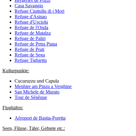
Bergeries de Pozzi
Casa Savaggio
Refuge Ciuttullu di i Mori
Refuge d'Asinao
Refuge d'Usciolu
Refuge de l'Onda
Refuge de Matalza
Refuge de Paliri
Refuge de Petra Piana
Refuge de Prati
Refuge de Sega
Refuge Tighiettu
Kulturpunkte:
Cucuruzzu und Capula
Menhire am Pinzu a Verghine
San Michele de Murato
Tour de Sénèque
Flughäfen:
Aéroport de Bastia-Poretta
Seen, Flüsse, Täler, Gebiete etc.: