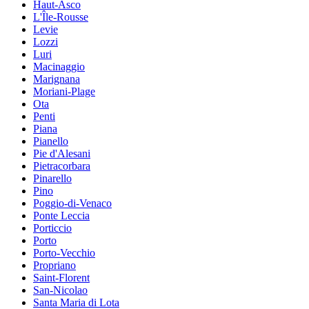
Haut-Asco
L'Île-Rousse
Levie
Lozzi
Luri
Macinaggio
Marignana
Moriani-Plage
Ota
Penti
Piana
Pianello
Pie d'Alesani
Pietracorbara
Pinarello
Pino
Poggio-di-Venaco
Ponte Leccia
Porticcio
Porto
Porto-Vecchio
Propriano
Saint-Florent
San-Nicolao
Santa Maria di Lota