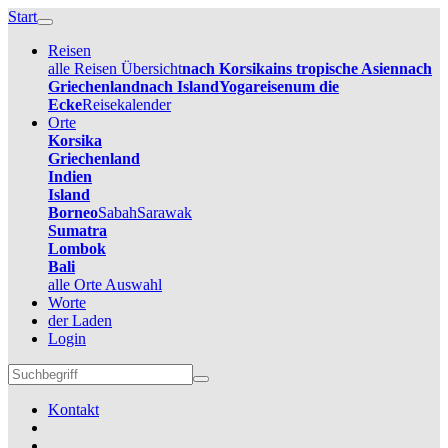
Start
Reisen
alle Reisen Übersicht
nach Korsika
ins tropische Asien
nach
Griechenland
nach Island
Yogareisen
um die
Ecke
Reisekalender
Orte
Korsika
Griechenland
Indien
Island
Borneo
Sabah
Sarawak
Sumatra
Lombok
Bali
alle Orte Auswahl
Worte
der Laden
Login
Kontakt