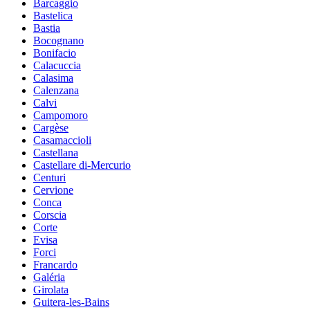
Barcaggio
Bastelica
Bastia
Bocognano
Bonifacio
Calacuccia
Calasima
Calenzana
Calvi
Campomoro
Cargèse
Casamaccioli
Castellana
Castellare di-Mercurio
Centuri
Cervione
Conca
Corscia
Corte
Evisa
Forci
Francardo
Galéria
Girolata
Guitera-les-Bains