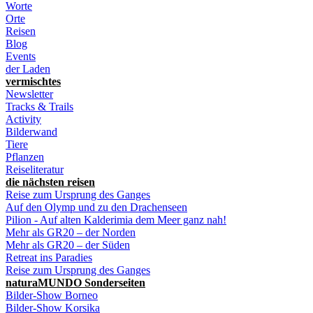
Worte
Orte
Reisen
Blog
Events
der Laden
vermischtes
Newsletter
Tracks & Trails
Activity
Bilderwand
Tiere
Pflanzen
Reiseliteratur
die nächsten reisen
Reise zum Ursprung des Ganges
Auf den Olymp und zu den Drachenseen
Pilion - Auf alten Kalderimia dem Meer ganz nah!
Mehr als GR20 – der Norden
Mehr als GR20 – der Süden
Retreat ins Paradies
Reise zum Ursprung des Ganges
naturaMUNDO Sonderseiten
Bilder-Show Borneo
Bilder-Show Korsika