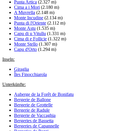
Punta Artica
(2.327 m)
Cima a i Mori
(2.180 m)
A Muvrella
(2.148 m)
Monte Incudine
(2.134 m)
Punta di l'Oriente
(2.112 m)
Monte Astu
(1.535 m)
Capu di u Vitullu
(1.331 m)
Cima di e Follicie
(1.322 m)
Monte Stello
(1.307 m)
Capu d'Orto
(1.294 m)
Inseln:
Giraglia
Îles Finocchiarola
Unterkünfte:
Auberge de la Forêt de Bonifatu
Bergerie de Ballone
Bergerie de Grottelle
Bergerie de Radule
Bergerie de Vaccaghia
Bergeries de Bassetta
Bergeries de Capannelle