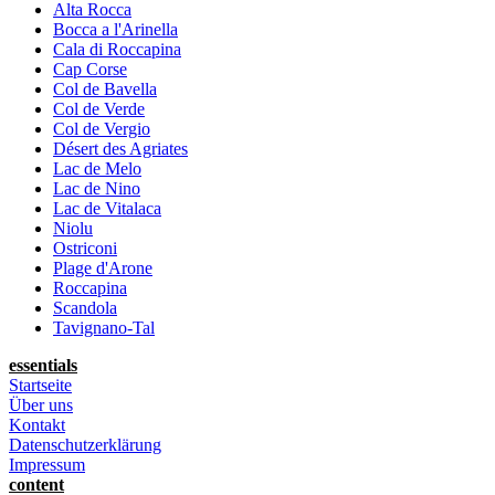
Alta Rocca
Bocca a l'Arinella
Cala di Roccapina
Cap Corse
Col de Bavella
Col de Verde
Col de Vergio
Désert des Agriates
Lac de Melo
Lac de Nino
Lac de Vitalaca
Niolu
Ostriconi
Plage d'Arone
Roccapina
Scandola
Tavignano-Tal
essentials
Startseite
Über uns
Kontakt
Datenschutzerklärung
Impressum
content