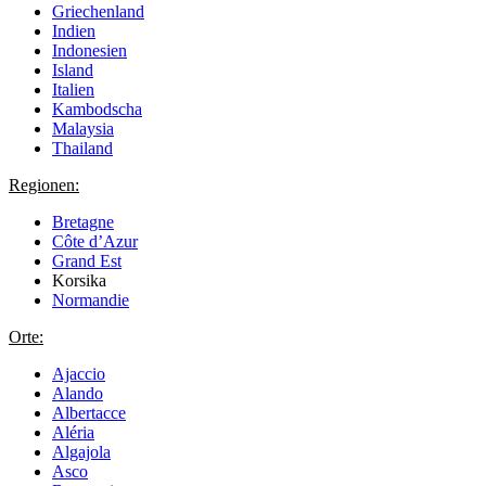
Griechenland
Indien
Indonesien
Island
Italien
Kambodscha
Malaysia
Thailand
Regionen:
Bretagne
Côte d’Azur
Grand Est
Korsika
Normandie
Orte:
Ajaccio
Alando
Albertacce
Aléria
Algajola
Asco