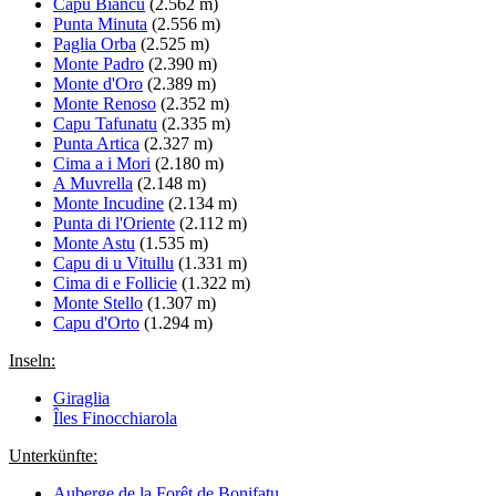
Capu Biancu
(2.562 m)
Punta Minuta
(2.556 m)
Paglia Orba
(2.525 m)
Monte Padro
(2.390 m)
Monte d'Oro
(2.389 m)
Monte Renoso
(2.352 m)
Capu Tafunatu
(2.335 m)
Punta Artica
(2.327 m)
Cima a i Mori
(2.180 m)
A Muvrella
(2.148 m)
Monte Incudine
(2.134 m)
Punta di l'Oriente
(2.112 m)
Monte Astu
(1.535 m)
Capu di u Vitullu
(1.331 m)
Cima di e Follicie
(1.322 m)
Monte Stello
(1.307 m)
Capu d'Orto
(1.294 m)
Inseln:
Giraglia
Îles Finocchiarola
Unterkünfte:
Auberge de la Forêt de Bonifatu