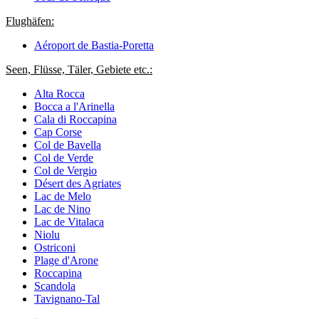
Flughäfen:
Aéroport de Bastia-Poretta
Seen, Flüsse, Täler, Gebiete etc.:
Alta Rocca
Bocca a l'Arinella
Cala di Roccapina
Cap Corse
Col de Bavella
Col de Verde
Col de Vergio
Désert des Agriates
Lac de Melo
Lac de Nino
Lac de Vitalaca
Niolu
Ostriconi
Plage d'Arone
Roccapina
Scandola
Tavignano-Tal