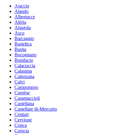
Ajaccio
Alando
Albertacce
Aléria
Algajola
Asco
Barcaggio
Bastelica
Bastia
Bocognano
Bonifacio
Calacuccia
Calasima
Calenzana
Calvi
Campomoro
Cargèse
Casamaccioli
Castellana
Castellare di-Mercurio
Centuri
Cervione
Conca
Corscia