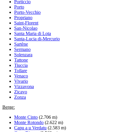
Porticcio
Porto
Porto-Vecchio
Propriano
Saint-Florent
San-Nicolao
Santa Maria di Lota
Santa-Lucia di-Mercurio
Sartène
Sermano
Solenzara
Tattone
Tiuccia
Tollare
Venaco
Vivario
Vizzavona
Zicavo
Zonza
Berge:
Monte Cinto
(2.706 m)
Monte Rotondo
(2.622 m)
Capu a u Verdatu
(2.583 m)