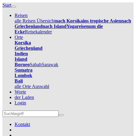
Start
Reisen
alle Reisen Übersicht
nach Korsika
ins tropische Asien
nach
Griechenland
nach Island
Yogareisen
um die
Ecke
Reisekalender
Orte
Korsika
Griechenland
Indien
Island
Borneo
Sabah
Sarawak
Sumatra
Lombok
Bali
alle Orte Auswahl
Worte
der Laden
Login
Kontakt