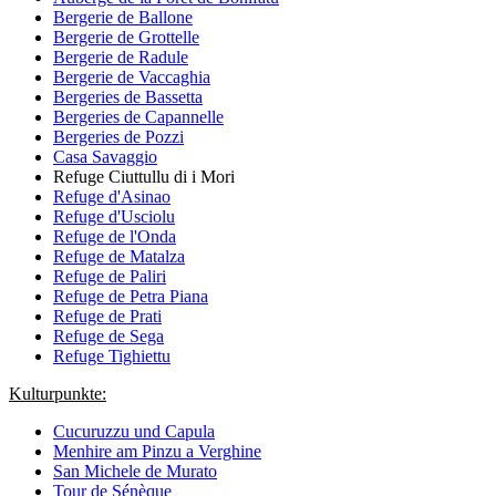
Bergerie de Ballone
Bergerie de Grottelle
Bergerie de Radule
Bergerie de Vaccaghia
Bergeries de Bassetta
Bergeries de Capannelle
Bergeries de Pozzi
Casa Savaggio
Refuge Ciuttullu di i Mori
Refuge d'Asinao
Refuge d'Usciolu
Refuge de l'Onda
Refuge de Matalza
Refuge de Paliri
Refuge de Petra Piana
Refuge de Prati
Refuge de Sega
Refuge Tighiettu
Kulturpunkte:
Cucuruzzu und Capula
Menhire am Pinzu a Verghine
San Michele de Murato
Tour de Sénèque