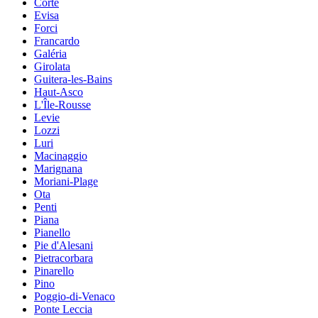
Corte
Evisa
Forci
Francardo
Galéria
Girolata
Guitera-les-Bains
Haut-Asco
L'Île-Rousse
Levie
Lozzi
Luri
Macinaggio
Marignana
Moriani-Plage
Ota
Penti
Piana
Pianello
Pie d'Alesani
Pietracorbara
Pinarello
Pino
Poggio-di-Venaco
Ponte Leccia