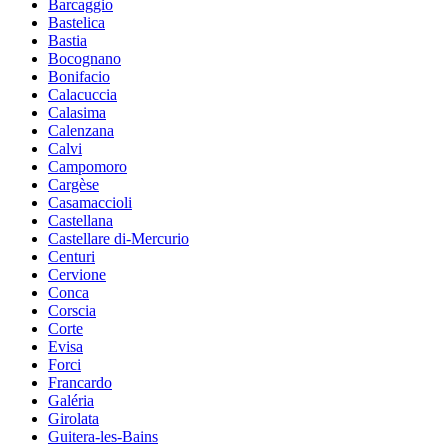
Barcaggio
Bastelica
Bastia
Bocognano
Bonifacio
Calacuccia
Calasima
Calenzana
Calvi
Campomoro
Cargèse
Casamaccioli
Castellana
Castellare di-Mercurio
Centuri
Cervione
Conca
Corscia
Corte
Evisa
Forci
Francardo
Galéria
Girolata
Guitera-les-Bains