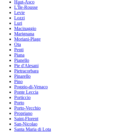
Haut-Asco
L'Île-Rousse
Levie
Lozzi
Luri
Macinaggio
Marignana
Moriani-Plage
Ota
Penti
Piana
Pianello
Pie d'Alesani
Pietracorbara
Pinarello
Pino
Poggio-di-Venaco
Ponte Leccia
Porticcio
Porto
Porto-Vecchio
Propriano
Saint-Florent
San-Nicolao
Santa Maria di Lota