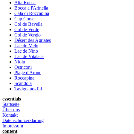
Alta Rocca
Bocca a l'Arinella
Cala di Roccapina
Cap Corse
Col de Bavella
Col de Verde
Col de Vergio
Désert des Agriates
Lac de Melo
Lac de Nino
Lac de Vitalaca
Niolu
Ostriconi
Plage d'Arone
Roccapina
Scandola
Tavignano-Tal
essentials
Startseite
Über uns
Kontakt
Datenschutzerklärung
Impressum
content