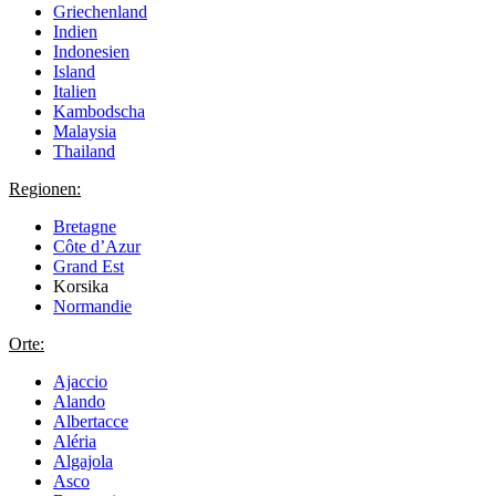
Griechenland
Indien
Indonesien
Island
Italien
Kambodscha
Malaysia
Thailand
Regionen:
Bretagne
Côte d’Azur
Grand Est
Korsika
Normandie
Orte:
Ajaccio
Alando
Albertacce
Aléria
Algajola
Asco