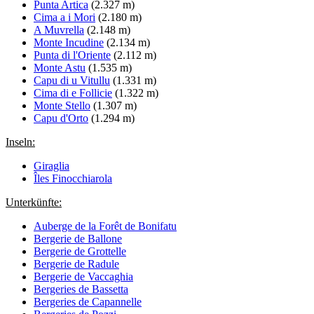
Punta Artica
(2.327 m)
Cima a i Mori
(2.180 m)
A Muvrella
(2.148 m)
Monte Incudine
(2.134 m)
Punta di l'Oriente
(2.112 m)
Monte Astu
(1.535 m)
Capu di u Vitullu
(1.331 m)
Cima di e Follicie
(1.322 m)
Monte Stello
(1.307 m)
Capu d'Orto
(1.294 m)
Inseln:
Giraglia
Îles Finocchiarola
Unterkünfte:
Auberge de la Forêt de Bonifatu
Bergerie de Ballone
Bergerie de Grottelle
Bergerie de Radule
Bergerie de Vaccaghia
Bergeries de Bassetta
Bergeries de Capannelle