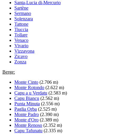
Santa-Lucia di-Mercurio
Sartène
Sermano
Solenzara
Tattone
Tiuccia
Tollare
Venaco
Vivario
Vizzavona
Zicavo
Zonza
Berge:
Monte Cinto
(2.706 m)
Monte Rotondo
(2.622 m)
Capu a u Verdatu
(2.583 m)
Capu Biancu
(2.562 m)
Punta Minuta
(2.556 m)
Paglia Orba
(2.525 m)
Monte Padro
(2.390 m)
Monte d'Oro
(2.389 m)
Monte Renoso
(2.352 m)
Capu Tafunatu
(2.335 m)