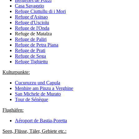
Bergeries de Pozzi
Casa Savaggio
Refuge Ciuttullu di i Mori
Refuge d'Asinao
Refuge d'Usciolu
Refuge de l'Onda
Refuge de Matalza
Refuge de Paliri
Refuge de Petra Piana
Refuge de Prati
Refuge de Sega
Refuge Tighiettu
Kulturpunkte:
Cucuruzzu und Capula
Menhire am Pinzu a Verghine
San Michele de Murato
Tour de Sénèque
Flughäfen:
Aéroport de Bastia-Poretta
Seen, Flüsse, Täler, Gebiete etc.: