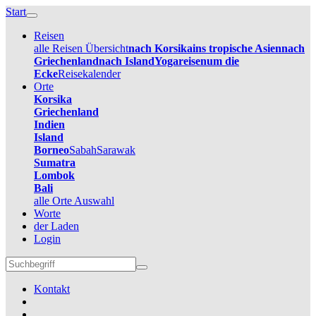
Start
Reisen
alle Reisen Übersicht
nach Korsika
ins tropische Asien
nach
Griechenland
nach Island
Yogareisen
um die
Ecke
Reisekalender
Orte
Korsika
Griechenland
Indien
Island
Borneo
Sabah
Sarawak
Sumatra
Lombok
Bali
alle Orte Auswahl
Worte
der Laden
Login
Kontakt