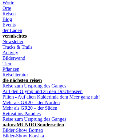
Worte
Orte
Reisen
Blog
Events
der Laden
vermischtes
Newsletter
Tracks & Trails
Activity
Bilderwand
Tiere
Pflanzen
Reiseliteratur
die nächsten reisen
Reise zum Ursprung des Ganges
Auf den Olymp und zu den Drachenseen
Pilion - Auf alten Kalderimia dem Meer ganz nah!
Mehr als GR20 – der Norden
Mehr als GR20 – der Süden
Retreat ins Paradies
Reise zum Ursprung des Ganges
naturaMUNDO Sonderseiten
Bilder-Show Borneo
Bilder-Show Korsika