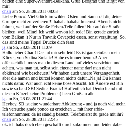
beiden eine Super-Avantura-Balkana. Grüß Beograd und Birgit von
mir!
chari
am So, 28.08.2011 08:03
Liebe Ponco! Viel Glück im wilden Osten und Samir rät dir, deine
Gruppe nicht zu verlieren!!! hahahahahaha Im ernst! Abends nicht
fahren, weil auf der Straße Felsen-Teile fallen! Nur auf der Straße
bleiben, weil Mine! Ich weiß wovon ich rede! Bin gerade zurück
vom Balkan ;) Nur in Travnik Cevapcici essen, sonst vergiftung! So,
das sind meine Tipps! Drucke dich fesst
ja
am So, 28.08.2011 11:09
Hallo lieber Chari! Das tut mir sehr leid! Es ist ganz einfach mein
Kürzel, von Sedina Smlatic! Habe es immer benutzt! Aber
offensichtlich muss man in diesem Land auf vieles verzichten und
achten, was man tut, selbst sein eigener name darf man nicht
abkürzen! wie bescheuert! Wir haben auch unsere Vergangenheit,
aber die namen und kürzel können nichts dafür...Na ja! Du kannst
nichts dafür. War auch echt keine böse Absicht. Ich Ändere es! Bin
sowie so bald SB! Sedina Bradic! Hoffentlich hat Deutschland mit
diesem Kürzel keine Probleme :) lieen Gruß an alle
ja
am So, 28.08.2011 21:44
Heyhey, SB ist eine wunderbare Abkürzung - und ja noch viel mehr.
Ich versuche grade ponco zu erreichen ... mit ihrer srbia-
telefonnummer. da ist ständig besetzt. Telefonierst du grade mit ihr?
chari
am So, 28.08.2011 22:45
ok. ich habs doch eben geschafft durchzukommen und leider dabei