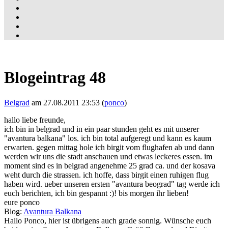
Blogeintrag 48
Belgrad
am 27.08.2011 23:53 (
ponco
)
hallo liebe freunde,
ich bin in belgrad und in ein paar stunden geht es mit unserer
"avantura balkana" los. ich bin total aufgeregt und kann es kaum
erwarten. gegen mittag hole ich birgit vom flughafen ab und dann
werden wir uns die stadt anschauen und etwas leckeres essen. im
moment sind es in belgrad angenehme 25 grad ca. und der kosava
weht durch die strassen. ich hoffe, dass birgit einen ruhigen flug
haben wird. ueber unseren ersten "avantura beograd" tag werde ich
euch berichten, ich bin gespannt :)! bis morgen ihr lieben!
eure ponco
Blog:
Avantura Balkana
Hallo Ponco, hier ist übrigens auch grade sonnig. Wünsche euch