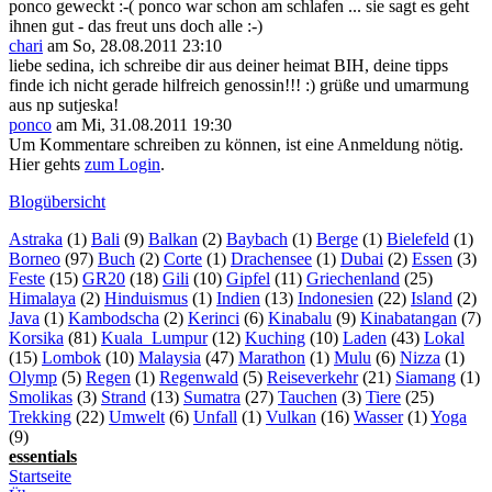
ponco geweckt :-( ponco war schon am schlafen ... sie sagt es geht
ihnen gut - das freut uns doch alle :-)
chari
am So, 28.08.2011 23:10
liebe sedina, ich schreibe dir aus deiner heimat BIH, deine tipps
finde ich nicht gerade hilfreich genossin!!! :) grüße und umarmung
aus np sutjeska!
ponco
am Mi, 31.08.2011 19:30
Um Kommentare schreiben zu können, ist eine Anmeldung nötig.
Hier gehts
zum Login
.
Blogübersicht
Astraka
(1)
Bali
(9)
Balkan
(2)
Baybach
(1)
Berge
(1)
Bielefeld
(1)
Borneo
(97)
Buch
(2)
Corte
(1)
Drachensee
(1)
Dubai
(2)
Essen
(3)
Feste
(15)
GR20
(18)
Gili
(10)
Gipfel
(11)
Griechenland
(25)
Himalaya
(2)
Hinduismus
(1)
Indien
(13)
Indonesien
(22)
Island
(2)
Java
(1)
Kambodscha
(2)
Kerinci
(6)
Kinabalu
(9)
Kinabatangan
(7)
Korsika
(81)
Kuala_Lumpur
(12)
Kuching
(10)
Laden
(43)
Lokal
(15)
Lombok
(10)
Malaysia
(47)
Marathon
(1)
Mulu
(6)
Nizza
(1)
Olymp
(5)
Regen
(1)
Regenwald
(5)
Reiseverkehr
(21)
Siamang
(1)
Smolikas
(3)
Strand
(13)
Sumatra
(27)
Tauchen
(3)
Tiere
(25)
Trekking
(22)
Umwelt
(6)
Unfall
(1)
Vulkan
(16)
Wasser
(1)
Yoga
(9)
essentials
Startseite