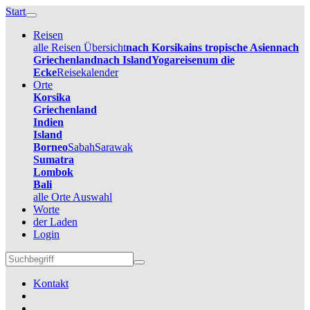
Start
Reisen
alle Reisen Übersicht
nach Korsika
ins tropische Asien
nach
Griechenland
nach Island
Yogareisen
um die
Ecke
Reisekalender
Orte
Korsika
Griechenland
Indien
Island
Borneo
Sabah
Sarawak
Sumatra
Lombok
Bali
alle Orte Auswahl
Worte
der Laden
Login
Kontakt