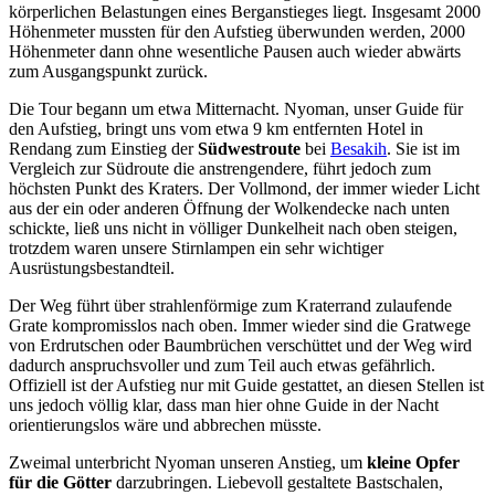
körperlichen Belastungen eines Berganstieges liegt. Insgesamt 2000
Höhenmeter mussten für den Aufstieg überwunden werden, 2000
Höhenmeter dann ohne wesentliche Pausen auch wieder abwärts
zum Ausgangspunkt zurück.
Die Tour begann um etwa Mitternacht. Nyoman, unser Guide für
den Aufstieg, bringt uns vom etwa 9 km entfernten Hotel in
Rendang zum Einstieg der
Südwestroute
bei
Besakih
. Sie ist im
Vergleich zur Südroute die anstrengendere, führt jedoch zum
höchsten Punkt des Kraters. Der Vollmond, der immer wieder Licht
aus der ein oder anderen Öffnung der Wolkendecke nach unten
schickte, ließ uns nicht in völliger Dunkelheit nach oben steigen,
trotzdem waren unsere Stirnlampen ein sehr wichtiger
Ausrüstungsbestandteil.
Der Weg führt über strahlenförmige zum Kraterrand zulaufende
Grate kompromisslos nach oben. Immer wieder sind die Gratwege
von Erdrutschen oder Baumbrüchen verschüttet und der Weg wird
dadurch anspruchsvoller und zum Teil auch etwas gefährlich.
Offiziell ist der Aufstieg nur mit Guide gestattet, an diesen Stellen ist
uns jedoch völlig klar, dass man hier ohne Guide in der Nacht
orientierungslos wäre und abbrechen müsste.
Zweimal unterbricht Nyoman unseren Anstieg, um
kleine Opfer
für die Götter
darzubringen. Liebevoll gestaltete Bastschalen,