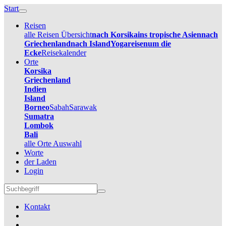
Start
Reisen
alle Reisen Übersicht
nach Korsika
ins tropische Asien
nach
Griechenland
nach Island
Yogareisen
um die
Ecke
Reisekalender
Orte
Korsika
Griechenland
Indien
Island
Borneo
Sabah
Sarawak
Sumatra
Lombok
Bali
alle Orte Auswahl
Worte
der Laden
Login
Kontakt