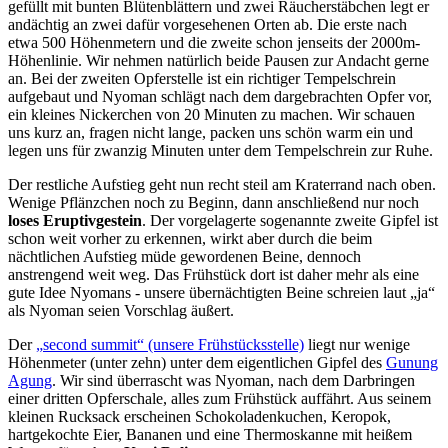
gefüllt mit bunten Blütenblättern und zwei Räucherstäbchen legt er
andächtig an zwei dafür vorgesehenen Orten ab. Die erste nach
etwa 500 Höhenmetern und die zweite schon jenseits der 2000m-
Höhenlinie. Wir nehmen natürlich beide Pausen zur Andacht gerne
an. Bei der zweiten Opferstelle ist ein richtiger Tempelschrein
aufgebaut und Nyoman schlägt nach dem dargebrachten Opfer vor,
ein kleines Nickerchen von 20 Minuten zu machen. Wir schauen
uns kurz an, fragen nicht lange, packen uns schön warm ein und
legen uns für zwanzig Minuten unter dem Tempelschrein zur Ruhe.
Der restliche Aufstieg geht nun recht steil am Kraterrand nach oben.
Wenige Pflänzchen noch zu Beginn, dann anschließend nur noch
loses Eruptivgestein
. Der vorgelagerte sogenannte zweite Gipfel ist
schon weit vorher zu erkennen, wirkt aber durch die beim
nächtlichen Aufstieg müde gewordenen Beine, dennoch
anstrengend weit weg. Das Frühstück dort ist daher mehr als eine
gute Idee Nyomans - unsere übernächtigten Beine schreien laut
ja
als Nyoman seien Vorschlag äußert.
Der
second summit
(unsere Frühstücksstelle)
liegt nur wenige
Höhenmeter (unter zehn) unter dem eigentlichen Gipfel des
Gunung
Agung
. Wir sind überrascht was Nyoman, nach dem Darbringen
einer dritten Opferschale, alles zum Frühstück auffährt. Aus seinem
kleinen Rucksack erscheinen Schokoladenkuchen, Keropok,
hartgekochte Eier, Bananen und eine Thermoskanne mit heißem