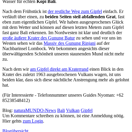
Wasser für echten
Kopi Bali
.
Nach dem Frühstück ist
der restliche Weg zum Gipfel
einfach. Er
verläuft über einen, zu
beiden Seiten steil abfallenden Grat
, fast
eben zum eigentlichen Gipfel. Wir haben ausgesprochenes Glück
mit dem Wetter und können auf diesen letzten Metern zum Gipfel
fast ganz Bali erkennen. Im Nordwesten ist klar und deutlich der
große äußere Krater des Gunung Batur
zu sehen und vor uns im
Westen sehen wir das
Massiv des Gunung Rinjani
auf der
Nachbarinsel Lombock. Wir bekommen angesichts dieser
überwältigenden Schönheit unseren staunenden Mund nicht mehr
zu.
Nach dem wir
am Gipfel direkt am Kraterrand
einen Blick in den
Krater des zuletzt 1963 ausgebrochenen Vulkans wagen, ist uns
beiden klar, dass sich diese nächtliche Anstrengung mehr als gelohnt
hat.
(Für Interessierte - Telefonnummer unseres Guides Nyoman: +62
85238548412)
Blog:
naturaMUNDO-News
Bali
Vulkan
Gipfel
Um Kommentare schreiben zu können, ist eine Anmeldung nötig.
Hier gehts
zum Login
.
Blogübersicht