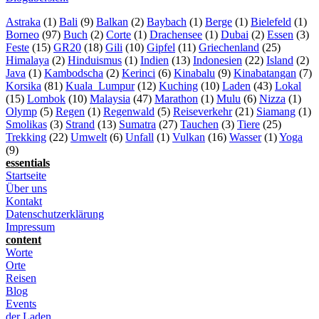
Astraka
(1)
Bali
(9)
Balkan
(2)
Baybach
(1)
Berge
(1)
Bielefeld
(1)
Borneo
(97)
Buch
(2)
Corte
(1)
Drachensee
(1)
Dubai
(2)
Essen
(3)
Feste
(15)
GR20
(18)
Gili
(10)
Gipfel
(11)
Griechenland
(25)
Himalaya
(2)
Hinduismus
(1)
Indien
(13)
Indonesien
(22)
Island
(2)
Java
(1)
Kambodscha
(2)
Kerinci
(6)
Kinabalu
(9)
Kinabatangan
(7)
Korsika
(81)
Kuala_Lumpur
(12)
Kuching
(10)
Laden
(43)
Lokal
(15)
Lombok
(10)
Malaysia
(47)
Marathon
(1)
Mulu
(6)
Nizza
(1)
Olymp
(5)
Regen
(1)
Regenwald
(5)
Reiseverkehr
(21)
Siamang
(1)
Smolikas
(3)
Strand
(13)
Sumatra
(27)
Tauchen
(3)
Tiere
(25)
Trekking
(22)
Umwelt
(6)
Unfall
(1)
Vulkan
(16)
Wasser
(1)
Yoga
(9)
essentials
Startseite
Über uns
Kontakt
Datenschutzerklärung
Impressum
content
Worte
Orte
Reisen
Blog
Events
der Laden