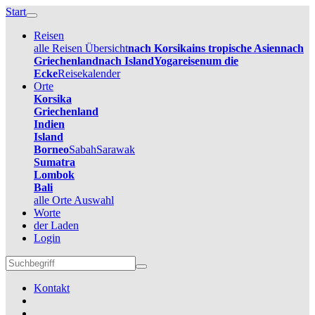
Start
Reisen
alle Reisen Übersicht
nach Korsika
ins tropische Asien
nach
Griechenland
nach Island
Yogareisen
um die
Ecke
Reisekalender
Orte
Korsika
Griechenland
Indien
Island
Borneo
Sabah
Sarawak
Sumatra
Lombok
Bali
alle Orte Auswahl
Worte
der Laden
Login
Kontakt