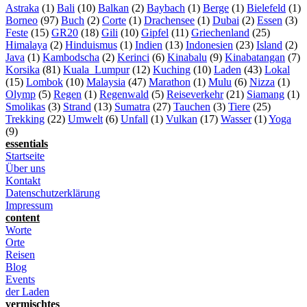
Astraka
(1)
Bali
(10)
Balkan
(2)
Baybach
(1)
Berge
(1)
Bielefeld
(1)
Borneo
(97)
Buch
(2)
Corte
(1)
Drachensee
(1)
Dubai
(2)
Essen
(3)
Feste
(15)
GR20
(18)
Gili
(10)
Gipfel
(11)
Griechenland
(25)
Himalaya
(2)
Hinduismus
(1)
Indien
(13)
Indonesien
(23)
Island
(2)
Java
(1)
Kambodscha
(2)
Kerinci
(6)
Kinabalu
(9)
Kinabatangan
(7)
Korsika
(81)
Kuala_Lumpur
(12)
Kuching
(10)
Laden
(43)
Lokal
(15)
Lombok
(10)
Malaysia
(47)
Marathon
(1)
Mulu
(6)
Nizza
(1)
Olymp
(5)
Regen
(1)
Regenwald
(5)
Reiseverkehr
(21)
Siamang
(1)
Smolikas
(3)
Strand
(13)
Sumatra
(27)
Tauchen
(3)
Tiere
(25)
Trekking
(22)
Umwelt
(6)
Unfall
(1)
Vulkan
(17)
Wasser
(1)
Yoga
(9)
essentials
Startseite
Über uns
Kontakt
Datenschutzerklärung
Impressum
content
Worte
Orte
Reisen
Blog
Events
der Laden
vermischtes