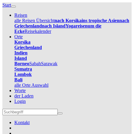
Start
Reisen
alle Reisen Übersicht
nach Korsika
ins tropische Asien
nach
Griechenland
nach Island
Yogareisen
um die
Ecke
Reisekalender
Orte
Korsika
Griechenland
Indien
Island
Borneo
Sabah
Sarawak
Sumatra
Lombok
Bali
alle Orte Auswahl
Worte
der Laden
Login
Kontakt