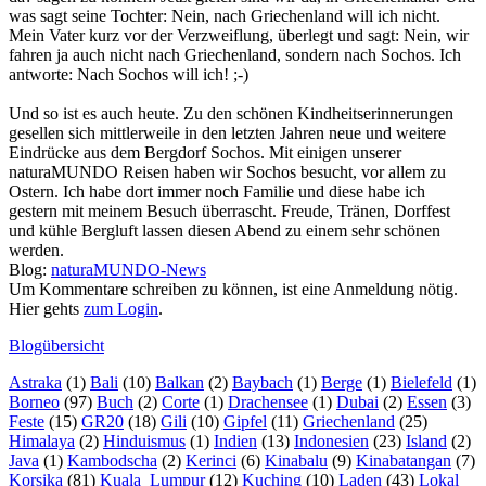
was sagt seine Tochter: Nein, nach Griechenland will ich nicht.
Mein Vater kurz vor der Verzweiflung, überlegt und sagt: Nein, wir
fahren ja auch nicht nach Griechenland, sondern nach Sochos. Ich
antworte: Nach Sochos will ich! ;-)
Und so ist es auch heute. Zu den schönen Kindheitserinnerungen
gesellen sich mittlerweile in den letzten Jahren neue und weitere
Eindrücke aus dem Bergdorf Sochos. Mit einigen unserer
naturaMUNDO Reisen haben wir Sochos besucht, vor allem zu
Ostern. Ich habe dort immer noch Familie und diese habe ich
gestern mit meinem Besuch überrascht. Freude, Tränen, Dorffest
und kühle Bergluft lassen diesen Abend zu einem sehr schönen
werden.
Blog:
naturaMUNDO-News
Um Kommentare schreiben zu können, ist eine Anmeldung nötig.
Hier gehts
zum Login
.
Blogübersicht
Astraka
(1)
Bali
(10)
Balkan
(2)
Baybach
(1)
Berge
(1)
Bielefeld
(1)
Borneo
(97)
Buch
(2)
Corte
(1)
Drachensee
(1)
Dubai
(2)
Essen
(3)
Feste
(15)
GR20
(18)
Gili
(10)
Gipfel
(11)
Griechenland
(25)
Himalaya
(2)
Hinduismus
(1)
Indien
(13)
Indonesien
(23)
Island
(2)
Java
(1)
Kambodscha
(2)
Kerinci
(6)
Kinabalu
(9)
Kinabatangan
(7)
Korsika
(81)
Kuala_Lumpur
(12)
Kuching
(10)
Laden
(43)
Lokal