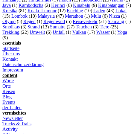
Java
(1)
Kambodscha
(2)
Kerinci
(6)
Kinabalu
(9)
Kinabatangan
(7)
Korsika
(81)
Kuala_Lumpur
(12)
Kuching
(10)
Laden
(43)
Lokal
(15)
Lombok
(10)
Malaysia
(47)
Marathon
(1)
Mulu
(6)
Nizza
(1)
Olymp
(5)
Regen
(1)
Regenwald
(5)
Reiseverkehr
(21)
Siamang
(1)
Smolikas
(3)
Strand
(13)
Sumatra
(27)
Tauchen
(3)
Tiere
(25)
Trekking
(22)
Umwelt
(6)
Unfall
(1)
Vulkan
(17)
Wasser
(1)
Yoga
(9)
essentials
Startseite
Über uns
Kontakt
Datenschutzerklärung
Impressum
content
Worte
Orte
Reisen
Blog
Events
der Laden
vermischtes
Newsletter
Tracks & Trails
Activity