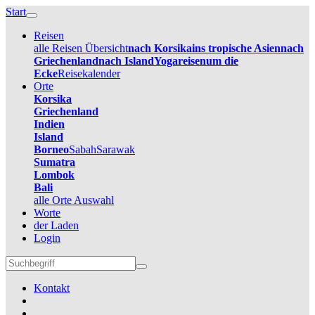
Start
Reisen
alle Reisen Übersicht
nach Korsika
ins tropische Asien
nach
Griechenland
nach Island
Yogareisen
um die
Ecke
Reisekalender
Orte
Korsika
Griechenland
Indien
Island
Borneo
Sabah
Sarawak
Sumatra
Lombok
Bali
alle Orte Auswahl
Worte
der Laden
Login
Kontakt