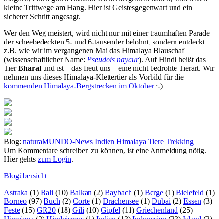
kleine Trittwege am Hang. Hier ist Geistesgegenwart und ein
sicherer Schritt angesagt.
Wer den Weg meistert, wird nicht nur mit einer traumhaften Parade
der scheebedeckten 5- und 6-tausender belohnt, sondern entdeckt
z.B. wie wir im vergangenen Mai das Himalaya Blauschaf
(wissenschaftlicher Name:
Pseudois nayaur
). Auf Hindi heißt das
Tier
Bharal
und ist – das freut uns – eine nicht bedrohte Tierart. Wir
nehmen uns dieses Himalaya-Klettertier als Vorbild für die
kommenden Himalaya-Bergstrecken im Oktober
:-)
Blog:
naturaMUNDO-News
Indien
Himalaya
Tiere
Trekking
Um Kommentare schreiben zu können, ist eine Anmeldung nötig.
Hier gehts
zum Login
.
Blogübersicht
Astraka
(1)
Bali
(10)
Balkan
(2)
Baybach
(1)
Berge
(1)
Bielefeld
(1)
Borneo
(97)
Buch
(2)
Corte
(1)
Drachensee
(1)
Dubai
(2)
Essen
(3)
Feste
(15)
GR20
(18)
Gili
(10)
Gipfel
(11)
Griechenland
(25)
Himalaya
(2)
Hinduismus
(1)
Indien
(13)
Indonesien
(23)
Island
(2)