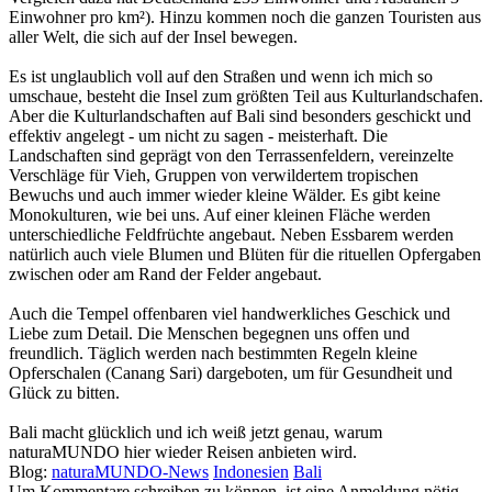
Einwohner pro km²). Hinzu kommen noch die ganzen Touristen aus
aller Welt, die sich auf der Insel bewegen.
Es ist unglaublich voll auf den Straßen und wenn ich mich so
umschaue, besteht die Insel zum größten Teil aus Kulturlandschafen.
Aber die Kulturlandschaften auf Bali sind besonders geschickt und
effektiv angelegt - um nicht zu sagen - meisterhaft. Die
Landschaften sind geprägt von den Terrassenfeldern, vereinzelte
Verschläge für Vieh, Gruppen von verwildertem tropischen
Bewuchs und auch immer wieder kleine Wälder. Es gibt keine
Monokulturen, wie bei uns. Auf einer kleinen Fläche werden
unterschiedliche Feldfrüchte angebaut. Neben Essbarem werden
natürlich auch viele Blumen und Blüten für die rituellen Opfergaben
zwischen oder am Rand der Felder angebaut.
Auch die Tempel offenbaren viel handwerkliches Geschick und
Liebe zum Detail. Die Menschen begegnen uns offen und
freundlich. Täglich werden nach bestimmten Regeln kleine
Opferschalen (Canang Sari) dargeboten, um für Gesundheit und
Glück zu bitten.
Bali macht glücklich und ich weiß jetzt genau, warum
naturaMUNDO hier wieder Reisen anbieten wird.
Blog:
naturaMUNDO-News
Indonesien
Bali
Um Kommentare schreiben zu können, ist eine Anmeldung nötig.