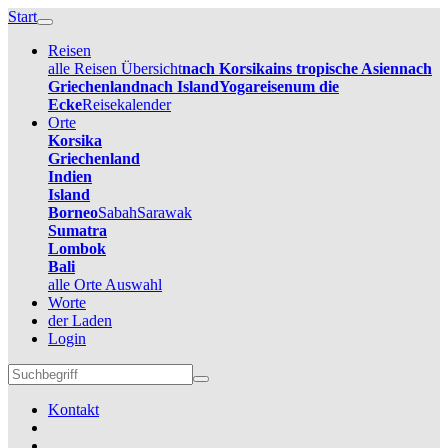
Start
Reisen
alle Reisen Übersicht
nach Korsika
ins tropische Asien
nach
Griechenland
nach Island
Yogareisen
um die
Ecke
Reisekalender
Orte
Korsika
Griechenland
Indien
Island
Borneo
Sabah
Sarawak
Sumatra
Lombok
Bali
alle Orte Auswahl
Worte
der Laden
Login
Kontakt