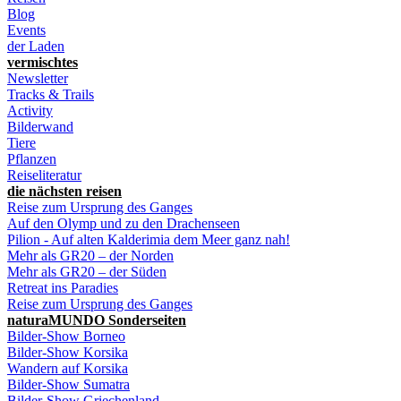
Blog
Events
der Laden
vermischtes
Newsletter
Tracks & Trails
Activity
Bilderwand
Tiere
Pflanzen
Reiseliteratur
die nächsten reisen
Reise zum Ursprung des Ganges
Auf den Olymp und zu den Drachenseen
Pilion - Auf alten Kalderimia dem Meer ganz nah!
Mehr als GR20 – der Norden
Mehr als GR20 – der Süden
Retreat ins Paradies
Reise zum Ursprung des Ganges
naturaMUNDO Sonderseiten
Bilder-Show Borneo
Bilder-Show Korsika
Wandern auf Korsika
Bilder-Show Sumatra
Bilder-Show Griechenland