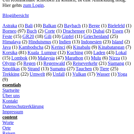
Hier gehts
zum Login
.
Blogübersicht
Astraka
(1)
Bali
(10)
Balkan
(2)
Baybach
(1)
Berge
(1)
Bielefeld
(1)
Borneo
(97)
Buch
(2)
Corte
(1)
Drachensee
(1)
Dubai
(2)
Essen
(3)
Feste
(15)
GR20
(18)
Gili
(10)
Gipfel
(11)
Griechenland
(25)
Himalaya
(2)
Hinduismus
(1)
Indien
(13)
Indonesien
(23)
Island
(2)
Java
(1)
Kambodscha
(2)
Kerinci
(6)
Kinabalu
(9)
Kinabatangan
(7)
Korsika
(81)
Kuala_Lumpur
(12)
Kuching
(10)
Laden
(43)
Lokal
(15)
Lombok
(10)
Malaysia
(47)
Marathon
(1)
Mulu
(6)
Nizza
(1)
Olymp
(5)
Regen
(1)
Regenwald
(5)
Reiseverkehr
(21)
Siamang
(1)
Smolikas
(3)
Strand
(13)
Sumatra
(27)
Tauchen
(3)
Tiere
(25)
Trekking
(22)
Umwelt
(6)
Unfall
(1)
Vulkan
(17)
Wasser
(1)
Yoga
(9)
essentials
Startseite
Über uns
Kontakt
Datenschutzerklärung
Impressum
content
Worte
Orte
Reisen