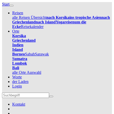
Start
Reisen
alle Reisen Übersicht
nach Korsika
ins tropische Asien
nach
Griechenland
nach Island
Yogareisen
um die
Ecke
Reisekalender
Orte
Korsika
Griechenland
Indien
Island
Borneo
Sabah
Sarawak
Sumatra
Lombok
Bali
alle Orte Auswahl
Worte
der Laden
Login
Kontakt