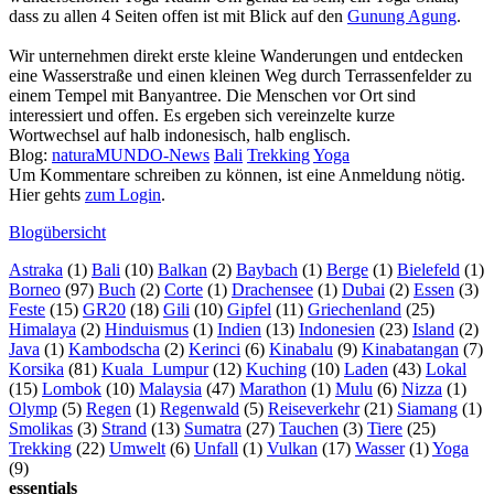
dass zu allen 4 Seiten offen ist mit Blick auf den
Gunung Agung
.
Wir unternehmen direkt erste kleine Wanderungen und entdecken
eine Wasserstraße und einen kleinen Weg durch Terrassenfelder zu
einem Tempel mit Banyantree. Die Menschen vor Ort sind
interessiert und offen. Es ergeben sich vereinzelte kurze
Wortwechsel auf halb indonesisch, halb englisch.
Blog:
naturaMUNDO-News
Bali
Trekking
Yoga
Um Kommentare schreiben zu können, ist eine Anmeldung nötig.
Hier gehts
zum Login
.
Blogübersicht
Astraka
(1)
Bali
(10)
Balkan
(2)
Baybach
(1)
Berge
(1)
Bielefeld
(1)
Borneo
(97)
Buch
(2)
Corte
(1)
Drachensee
(1)
Dubai
(2)
Essen
(3)
Feste
(15)
GR20
(18)
Gili
(10)
Gipfel
(11)
Griechenland
(25)
Himalaya
(2)
Hinduismus
(1)
Indien
(13)
Indonesien
(23)
Island
(2)
Java
(1)
Kambodscha
(2)
Kerinci
(6)
Kinabalu
(9)
Kinabatangan
(7)
Korsika
(81)
Kuala_Lumpur
(12)
Kuching
(10)
Laden
(43)
Lokal
(15)
Lombok
(10)
Malaysia
(47)
Marathon
(1)
Mulu
(6)
Nizza
(1)
Olymp
(5)
Regen
(1)
Regenwald
(5)
Reiseverkehr
(21)
Siamang
(1)
Smolikas
(3)
Strand
(13)
Sumatra
(27)
Tauchen
(3)
Tiere
(25)
Trekking
(22)
Umwelt
(6)
Unfall
(1)
Vulkan
(17)
Wasser
(1)
Yoga
(9)
essentials